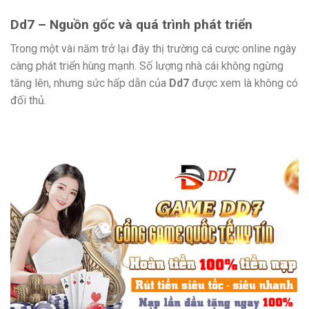
Dd7 – Nguồn gốc và quá trình phát triển
Trong một vài năm trở lại đây thị trường cá cược online ngày
càng phát triển hùng mạnh. Số lượng nhà cái không ngừng
tăng lên, nhưng sức hấp dẫn của
Dd7
được xem là không có
đối thủ.