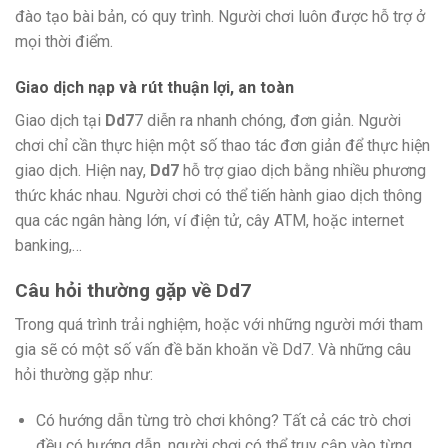
đào tạo bài bản, có quy trình. Người chơi luôn được hỗ trợ ở
mọi thời điểm.
Giao dịch nạp và rút thuận lợi, an toàn
Giao dịch tại
Dd7
7 diễn ra nhanh chóng, đơn giản. Người
chơi chỉ cần thực hiện một số thao tác đơn giản để thực hiện
giao dịch. Hiện nay,
Dd7
hỗ trợ giao dịch bằng nhiều phương
thức khác nhau. Người chơi có thể tiến hành giao dịch thông
qua các ngân hàng lớn, ví điện tử, cây ATM, hoặc internet
banking,…
Câu hỏi thường gặp về Dd7
Trong quá trình trải nghiệm, hoặc với những người mới tham
gia sẽ có một số vấn đề băn khoăn về
Dd7
. Và những câu
hỏi thường gặp như:
Có hướng dẫn từng trò chơi không? Tất cả các trò chơi
đều có hướng dẫn, người chơi có thể truy cập vào từng