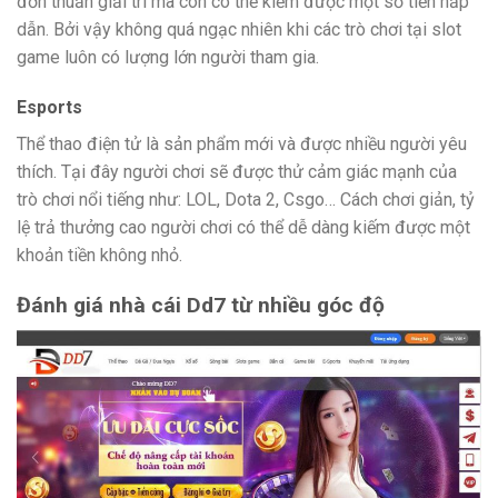
đơn thuần giải trí mà còn có thể kiếm được một số tiền hấp
dẫn. Bởi vậy không quá ngạc nhiên khi các trò chơi tại slot
game luôn có lượng lớn người tham gia.
Esports
Thể thao điện tử là sản phẩm mới và được nhiều người yêu
thích. Tại đây người chơi sẽ được thử cảm giác mạnh của
trò chơi nổi tiếng như: LOL, Dota 2, Csgo… Cách chơi giản, tỷ
lệ trả thưởng cao người chơi có thể dễ dàng kiếm được một
khoản tiền không nhỏ.
Đánh giá nhà cái Dd7 từ nhiều góc độ