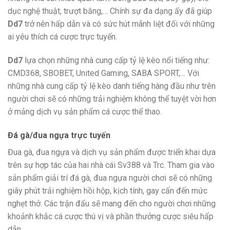
dục nghệ thuật, trượt băng,… Chính sự đa dạng ấy đã giúp
Dd7
trở nên hấp dẫn và có sức hút mãnh liệt đối với những
ai yêu thích cá cược trực tuyến.
Dd7
lựa chọn những nhà cung cấp tỷ lệ kèo nổi tiếng như:
CMD368, SBOBET, United Gaming, SABA SPORT,… Với
những nhà cung cấp tỷ lệ kèo danh tiếng hàng đầu như trên
người chơi sẽ có những trải nghiệm không thể tuyệt vời hơn
ở mảng dịch vụ sản phẩm cá cược thể thao.
Đá gà/đua ngựa trực tuyến
Đua gà, đua ngựa và dịch vụ sản phẩm được triển khai dựa
trên sự hợp tác của hai nhà cái Sv388 và Trc. Tham gia vào
sản phẩm giải trí đá gà, đua ngựa người chơi sẽ có những
giây phút trải nghiệm hồi hộp, kịch tính, gay cấn đến mức
nghẹt thở. Các trận đấu sẽ mang đến cho người chơi những
khoảnh khắc cá cược thú vị và phần thưởng cược siêu hấp
dẫn.