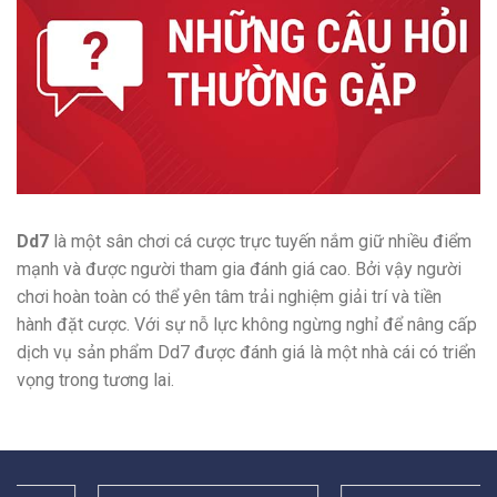
Dd7
là một sân chơi cá cược trực tuyến nắm giữ nhiều điểm
mạnh và được người tham gia đánh giá cao. Bởi vậy người
chơi hoàn toàn có thể yên tâm trải nghiệm giải trí và tiền
hành đặt cược. Với sự nỗ lực không ngừng nghỉ để nâng cấp
dịch vụ sản phẩm
Dd7
được đánh giá là một nhà cái có triển
vọng trong tương lai.