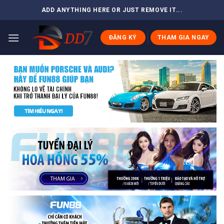
Skip
ADD ANYTHING HERE OR JUST REMOVE IT...
to
content
ĐĂNG KÝ
THAM GIA NGAY