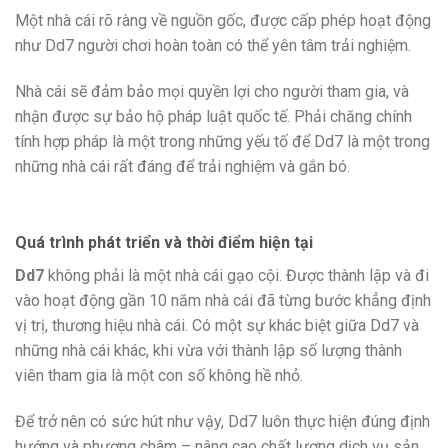
Một nhà cái rõ ràng về nguồn gốc, được cấp phép hoạt động
như
Dd7
người chơi hoàn toàn có thể yên tâm trải nghiệm.
Nhà cái sẽ đảm bảo mọi quyền lợi cho người tham gia, và
nhận được sự bảo hộ pháp luật quốc tế. Phải chăng chính
tính hợp pháp là một trong những yếu tố để
Dd7
là một trong
những nhà cái rất đáng để trải nghiệm và gắn bó.
Quá trình phát triển và thời điểm hiện tại
Dd7
không phải là một nhà cái gạo cội. Được thành lập và đi
vào hoạt động gần 10 năm nhà cái đã từng bước khẳng định
vị trị, thương hiệu nhà cái. Có một sự khác biệt giữa
Dd7
và
những nhà cái khác, khi vừa với thành lập số lượng thành
viên tham gia là một con số không hề nhỏ.
Để trở nên có sức hút như vậy,
Dd7
luôn thực hiện đúng định
hướng và phương châm – nâng cao chất lượng dịch vụ sản