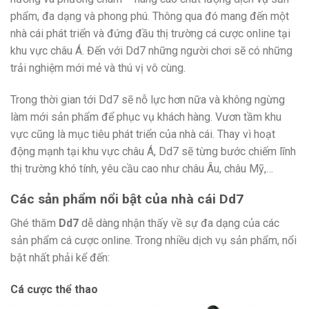
phẩm, đa dạng và phong phú. Thông qua đó mang đến một
nhà cái phát triển và đứng đầu thị trường cá cược online tại
khu vực châu Á. Đến với
Dd7
những người chơi sẽ có những
trải nghiệm mới mẻ và thú vị vô cùng.
Trong thời gian tới
Dd7
sẽ nỗ lực hơn nữa và không ngừng
làm mới sản phẩm để phục vụ khách hàng. Vươn tầm khu
vực cũng là mục tiêu phát triển của nhà cái. Thay vì hoạt
động mạnh tại khu vực châu Á,
Dd7
sẽ từng bước chiếm lĩnh
thị trường khó tính, yêu cầu cao như châu Âu, châu Mỹ,…
Các sản phẩm nổi bật của nhà cái Dd7
Ghé thăm
Dd7
dễ dàng nhận thấy về sự đa dạng của các
sản phẩm cá cược online. Trong nhiều dịch vụ sản phẩm, nổi
bật nhất phải kể đến:
Cá cược thể thao