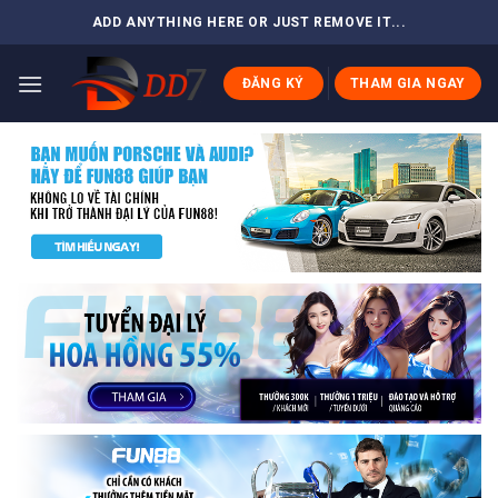
Skip
ADD ANYTHING HERE OR JUST REMOVE IT...
to
content
ĐĂNG KÝ
THAM GIA NGAY