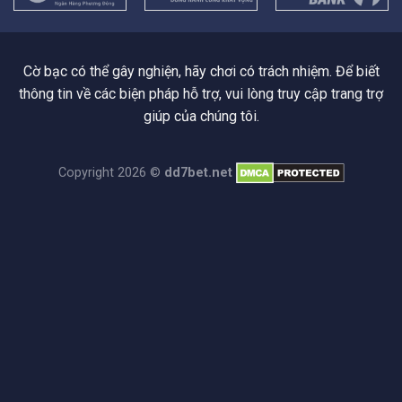
Cờ bạc có thể gây nghiện, hãy chơi có trách nhiệm. Để biết
thông tin về các biện pháp hỗ trợ, vui lòng truy cập trang trợ
giúp của chúng tôi.
Copyright 2026 ©
dd7bet.net