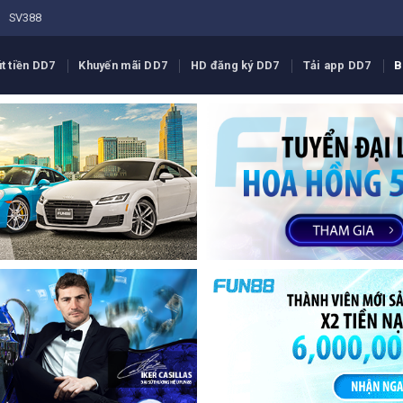
SV388
t tiền DD7
Khuyến mãi DD7
HD đăng ký DD7
Tải app DD7
B