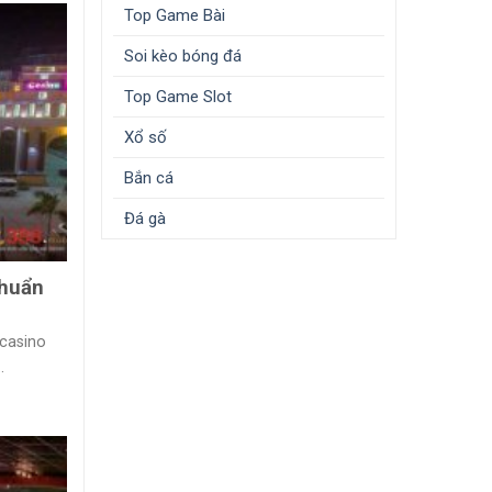
Top Game Bài
Soi kèo bóng đá
Top Game Slot
Xổ số
Bắn cá
Đá gà
chuẩn
 casino
.