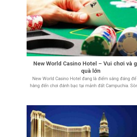
New World Casino Hotel – Vui chơi và 
quà lớn
New World Casino Hotel đang là điểm sáng đáng để
hàng đến chơi đánh bạc tại mảnh đất Campuchia. Sòng