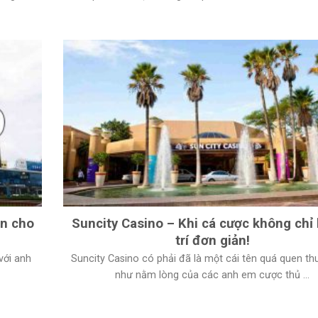
ẹn cho
Suncity Casino – Khi cá cược không chỉ l
trí đơn giản!
với anh
Suncity Casino có phải đã là một cái tên quá quen th
như nằm lòng của các anh em cược thủ ...