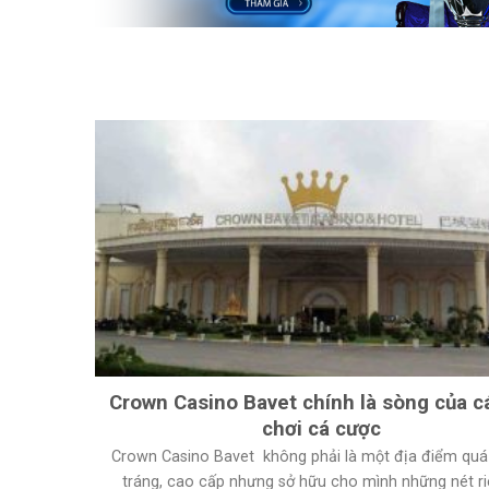
Crown Casino Bavet chính là sòng của c
chơi cá cược
Crown Casino Bavet không phải là một địa điểm qu
tráng, cao cấp nhưng sở hữu cho mình những nét riê