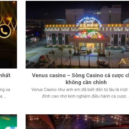
nhất
Venus casino – Sòng Casino cá cược 
không cần chỉnh
ang xa
Venus Casino như anh em đã biết đến từ lâu là một
 ...
đỉnh cao nhờ kinh nghiệm điều hành cá cược ..