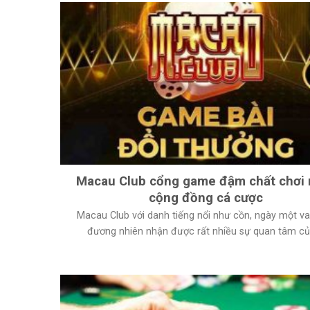
Macau Club cổng game đậm chất chơi 
cộng đồng cá cược
Macau Club với danh tiếng nổi như cồn, ngày một v
đương nhiên nhận được rất nhiều sự quan tâm của