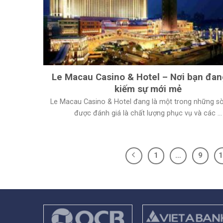
Le Macau Casino & Hotel – Nơi bạn đan
kiếm sự mới mẻ
Le Macau Casino & Hotel đang là một trong những s
được đánh giá là chất lượng phục vụ và các ...
1
…
9