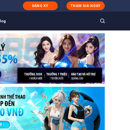
ĐĂNG KÝ
THAM GIA NGAY
log