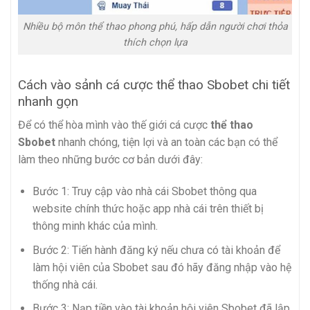
Nhiều bộ môn thể thao phong phú, hấp dẫn người chơi thỏa
thích chọn lựa
Cách vào sảnh cá cược thể thao Sbobet chi tiết
nhanh gọn
Để có thể hòa mình vào thế giới cá cược
thể thao
Sbobet
nhanh chóng, tiện lợi và an toàn các bạn có thể
làm theo những bước cơ bản dưới đây:
Bước 1: Truy cập vào nhà cái Sbobet thông qua
website chính thức hoặc app nhà cái trên thiết bị
thông minh khác của mình.
Bước 2: Tiến hành đăng ký nếu chưa có tài khoản để
làm hội viên của Sbobet sau đó hãy đăng nhập vào hệ
thống nhà cái.
Bước 3: Nạp tiền vào tài khoản hội viên Sbobet đã lập