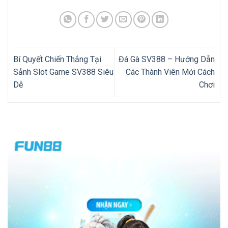
Bí Quyết Chiến Thắng Tại
Đá Gà SV388 – Hướng Dẫn
Sảnh Slot Game SV388 Siêu
Các Thành Viên Mới Cách
Dễ
Chơi