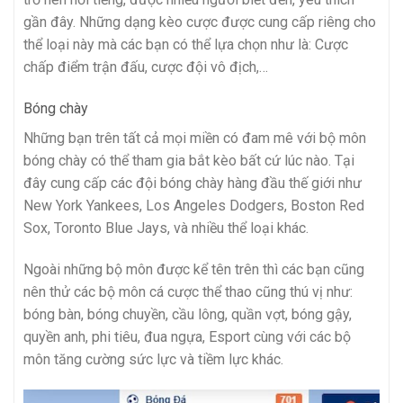
gần đây. Những dạng kèo cược được cung cấp riêng cho
thể loại này mà các bạn có thể lựa chọn như là: Cược
chấp điểm trận đấu, cược đội vô địch,…
Bóng chày
Những bạn trên tất cả mọi miền có đam mê với bộ môn
bóng chày có thể tham gia bắt kèo bất cứ lúc nào. Tại
đây cung cấp các đội bóng chày hàng đầu thế giới như
New York Yankees, Los Angeles Dodgers, Boston Red
Sox, Toronto Blue Jays, và nhiều thể loại khác.
Ngoài những bộ môn được kể tên trên thì các bạn cũng
nên thử các bộ môn cá cược thể thao cũng thú vị như:
bóng bàn, bóng chuyền, cầu lông, quần vợt, bóng gậy,
quyền anh, phi tiêu, đua ngựa, Esport cùng với các bộ
môn tăng cường sức lực và tiềm lực khác.