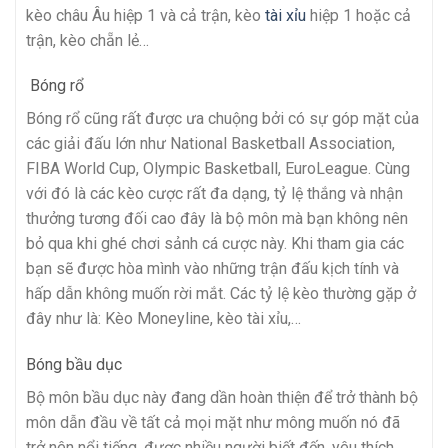
kèo châu Âu hiệp 1 và cả trận, kèo
tài xỉu
hiệp 1 hoặc cả
trận, kèo chẵn lẻ…
Bóng rổ
Bóng rổ cũng rất được ưa chuộng bởi có sự góp mặt của
các giải đấu lớn như National Basketball Association,
FIBA World Cup, Olympic Basketball, EuroLeague. Cùng
với đó là các kèo cược rất đa dạng, tỷ lệ thắng và nhận
thưởng tương đối cao đây là bộ môn mà bạn không nên
bỏ qua khi ghé chơi sảnh cá cược này. Khi tham gia các
bạn sẽ được hòa mình vào những trận đấu kịch tính và
hấp dẫn không muốn rời mắt. Các tỷ lệ kèo thường gặp ở
đây như là: Kèo Moneyline, kèo tài xỉu,…
Bóng bầu dục
Bộ môn bầu dục này đang dần hoàn thiện để trở thành bộ
môn dẫn đầu về tất cả mọi mặt như mông muốn nó đã
trở nên nổi tiếng, được nhiều người biết đến, yêu thích