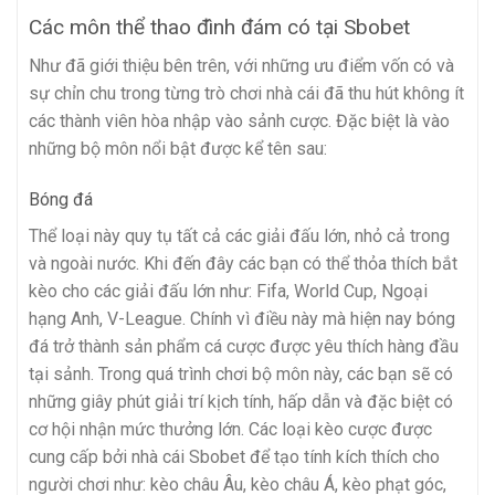
Các môn thể thao đình đám có tại Sbobet
Như đã giới thiệu bên trên, với những ưu điểm vốn có và
sự chỉn chu trong từng trò chơi nhà cái đã thu hút không ít
các thành viên hòa nhập vào sảnh cược. Đặc biệt là vào
những bộ môn nổi bật được kể tên sau:
Bóng đá
Thể loại này quy tụ tất cả các giải đấu lớn, nhỏ cả trong
và ngoài nước. Khi đến đây các bạn có thể thỏa thích bắt
kèo cho các giải đấu lớn như: Fifa, World Cup, Ngoại
hạng Anh, V-League. Chính vì điều này mà hiện nay bóng
đá trở thành sản phẩm cá cược được yêu thích hàng đầu
tại sảnh. Trong quá trình chơi bộ môn này, các bạn sẽ có
những giây phút giải trí kịch tính, hấp dẫn và đặc biệt có
cơ hội nhận mức thưởng lớn. Các loại kèo cược được
cung cấp bởi nhà cái Sbobet để tạo tính kích thích cho
người chơi như: kèo châu Âu, kèo châu Á, kèo phạt góc,