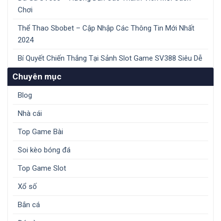
Chơi
Thể Thao Sbobet – Cập Nhập Các Thông Tin Mới Nhất
2024
Bí Quyết Chiến Thắng Tại Sảnh Slot Game SV388 Siêu Dễ
Chuyên mục
Blog
Nhà cái
Top Game Bài
Soi kèo bóng đá
Top Game Slot
Xổ số
Bắn cá