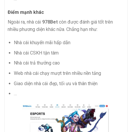
Điểm mạnh khác
Ngoài ra, nhà cái
978Bet
còn được đánh giá tốt trên
nhiều phương diện khác nữa. Chẳng hạn như:
Nhà cái khuyến mãi hấp dẫn
Nhà cái CSKH tận tâm
Nhà cái trả thưởng cao
Web nhà cái chạy mượt trên nhiều nền tảng
Giao diện nhà cái đẹp, tối ưu và thân thiện
…