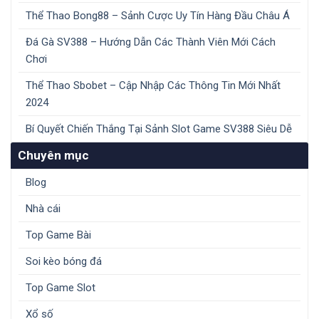
Thể Thao Bong88 – Sảnh Cược Uy Tín Hàng Đầu Châu Á
Đá Gà SV388 – Hướng Dẫn Các Thành Viên Mới Cách
Chơi
Thể Thao Sbobet – Cập Nhập Các Thông Tin Mới Nhất
2024
Bí Quyết Chiến Thắng Tại Sảnh Slot Game SV388 Siêu Dễ
Chuyên mục
Blog
Nhà cái
Top Game Bài
Soi kèo bóng đá
Top Game Slot
Xổ số