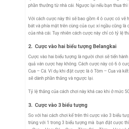
phần thưởng từ nhà cái. Ngược lại nếu bạn thua thì
Với cách cược này thì sẽ bao gồm 4 ô cược có vẽ h
bát và phía mặt trên cùng của cục xí ngầu cũng là
của nhà cái. Tuy nhiên cách cược này chỉ có tỷ lệ t
2. Cược vào hai biểu tượng Belangkai
Cược vào hai biểu tượng là người chơi sẽ tiến hàn
quả ván cược hay không. Cách cược này có 6 ô cư
Cua – Cá. Ví dụ khi đặt cược là ô Tôm – Cua và kết 
sẽ dành phần thắng và ngược lại.
Tỷ lệ thắng của cách chơi này khá cao khi ở mức 50
3. Cược vào 3 biểu tượng
So với hai cách chơi kể trên thì cược vào 3 biểu t
trùng với 1 trong 3 biểu tượng mà bạn đặt cược th