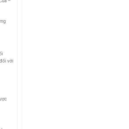
 Cua –
ững
ổi
đối với
được