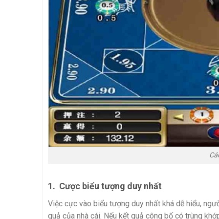
Cá
1. Cược biểu tượng duy nhất
Việc cực vào biểu tượng duy nhất khá dễ hiểu, ngư
quả của nhà cái. Nếu kết quả công bố có trùng khớp