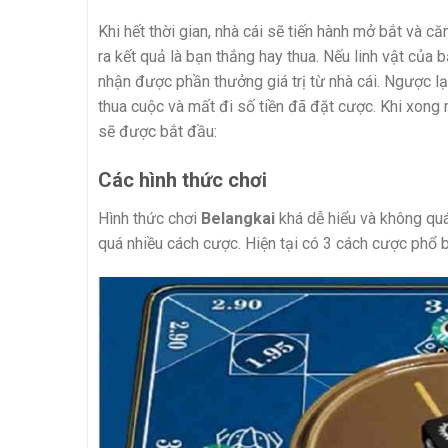
Khi hết thời gian, nhà cái sẽ tiến hành mở bắt và c
ra kết quả là bạn thắng hay thua. Nếu linh vật của 
nhận được phần thưởng giá trị từ nhà cái. Ngược lại
thua cuộc và mất đi số tiền đã đặt cược. Khi xong
sẽ được bắt đầu:
Các hình thức chơi
Hình thức chơi
Belangkai
khá dễ hiểu và không quá
quá nhiều cách cược. Hiện tại có 3 cách cược phổ 