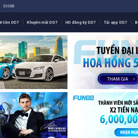
SV388
t tiền DD7
Khuyến mãi DD7
HD đăng ký DD7
Tải app DD7
B