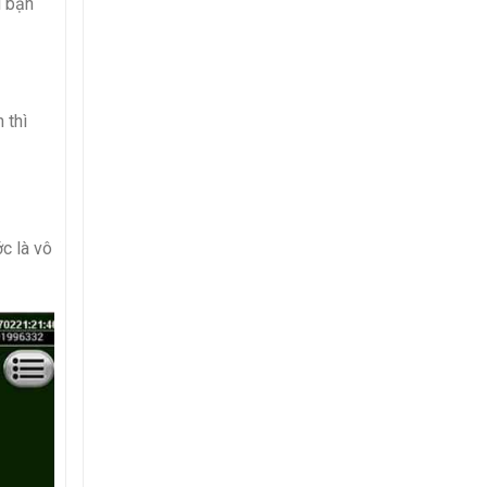
ì bạn
 thì
ớc là vô