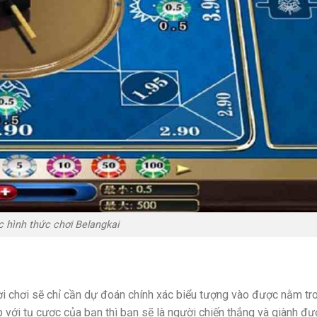
c hình thức chơi Belangkai
ời chơi sẽ chỉ cần dự đoán chính xác biểu tượng vào được nằm tr
 với tụ cược của bạn thì bạn sẽ là người chiến thắng và giành đư