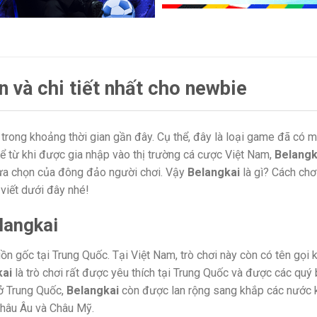
 và chi tiết nhất cho newbie
 trong khoảng thời gian gần đây. Cụ thể, đây là loại game đã có m
Kể từ khi được gia nhập vào thị trường cá cược Việt Nam,
Belangk
 lựa chọn của đông đảo người chơi. Vậy
Belangkai
là gì? Cách chơ
 viết dưới đây nhé!
elangkai
ồn gốc tại Trung Quốc. Tại Việt Nam, trò chơi này còn có tên gọi k
kai
là trò chơi rất được yêu thích tại Trung Quốc và được các quý 
 ở Trung Quốc,
Belangkai
còn được lan rộng sang khắp các nước 
 Châu Âu và Châu Mỹ.