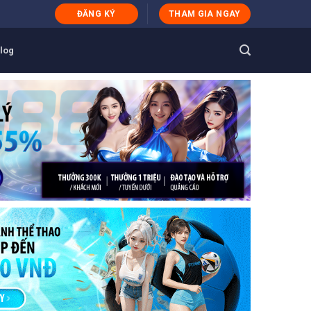
ĐĂNG KÝ
THAM GIA NGAY
log