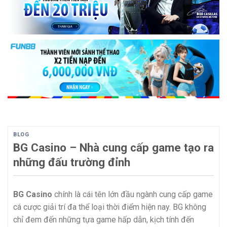
BLOG
BG Casino – Nhà cung cấp game tạo ra
những đấu trường đỉnh
BG Casino
chính là cái tên lớn đầu ngành cung cấp game
cá cược giải trí đa thể loại thời điểm hiện nay. BG không
chỉ đem đến những tựa game hấp dẫn, kịch tính đến