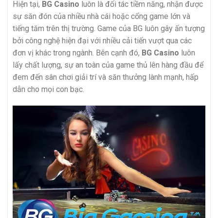
Hiện tại,
BG Casino
luôn là đối tác tiềm năng, nhận được
sự săn đón của nhiều nhà cái hoặc cổng game lớn và
tiếng tăm trên thị trường. Game của BG luôn gây ấn tượng
bởi công nghệ hiện đại với nhiều cải tiến vượt qua các
đơn vị khác trong ngành. Bên cạnh đó,
BG Casino
luôn
lấy chất lượng, sự an toàn của game thủ lên hàng đầu để
đem đến sân chơi giải trí và săn thưởng lành mạnh, hấp
dẫn cho mọi con bạc.