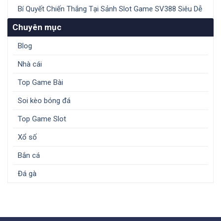
Bí Quyết Chiến Thắng Tại Sảnh Slot Game SV388 Siêu Dễ
Chuyên mục
Blog
Nhà cái
Top Game Bài
Soi kèo bóng đá
Top Game Slot
Xổ số
Bắn cá
Đá gà