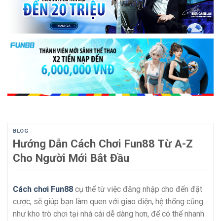
BLOG
Hướng Dẫn Cách Chơi Fun88 Từ A-Z
Cho Người Mới Bắt Đầu
Cách chơi Fun88
cụ thể từ việc đăng nhập cho đến đặt
cược, sẽ giúp bạn làm quen với giao diện, hệ thống cũng
như kho trò chơi tại nhà cái dễ dàng hơn, để có thể nhanh