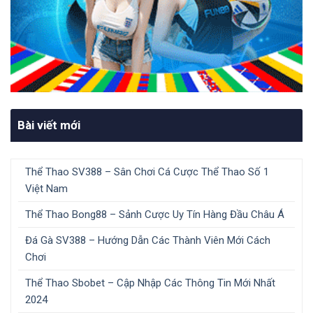
Bài viết mới
Thể Thao SV388 – Sân Chơi Cá Cược Thể Thao Số 1
Việt Nam
Thể Thao Bong88 – Sảnh Cược Uy Tín Hàng Đầu Châu Á
Đá Gà SV388 – Hướng Dẫn Các Thành Viên Mới Cách
Chơi
Thể Thao Sbobet – Cập Nhập Các Thông Tin Mới Nhất
2024