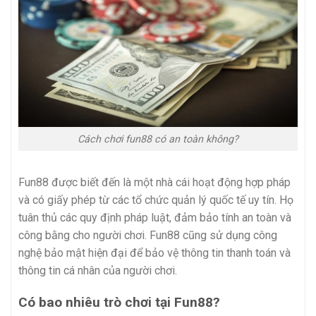
Cách chơi fun88 có an toàn không?
Fun88 được biết đến là một nhà cái hoạt động hợp pháp
và có giấy phép từ các tổ chức quản lý quốc tế uy tín. Họ
tuân thủ các quy định pháp luật, đảm bảo tính an toàn và
công bằng cho người chơi. Fun88 cũng sử dụng công
nghệ bảo mật hiện đại để bảo vệ thông tin thanh toán và
thông tin cá nhân của người chơi.
Có bao nhiêu trò chơi tại Fun88?