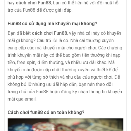
hay
cách chơi Fun88
, bạn có thể liên hệ với đội ngũ hỗ
trợ của Fun88 để được giải đáp.
Fun88 có sử dụng mã khuyến mại không?
Bạn đã biết
cách chơi Fun88
, vậy nhà cái này có khuyến
mãi gì không? Câu trả lời là có. Nhà cái thường xuyên
cung cấp các mã khuyến mãi cho người chơi. Các chương
trình khuyến mãi này có thể bao gồm tiền thưởng khi nạp
tiền, free spin, điểm thưởng, và nhiều ưu đãi khác. Mã
khuyến mãi được cập nhật thường xuyên và thiết kế để
phù hợp với từng sở thích và nhu cầu của người chơi. Để
không bỏ lỡ những ưu đãi hấp dẫn, bạn nên theo dõi
trang chủ của Fun88 hoặc đăng ký nhận thông tin khuyến
mãi qua email.
Cách chơi fun88 có an toàn không?