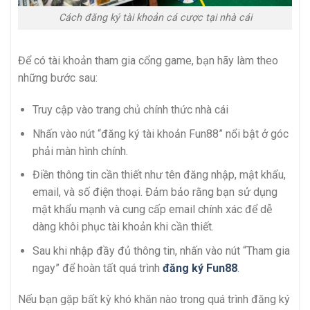
Cách đăng ký tài khoản cá cược tại nhà cái
Để có tài khoản tham gia cổng game, bạn hãy làm theo
những bước sau:
Truy cập vào trang chủ chính thức nhà cái
Nhấn vào nút “đăng ký tài khoản Fun88” nổi bật ở góc
phải màn hình chính.
Điền thông tin cần thiết như tên đăng nhập, mật khẩu,
email, và số điện thoại. Đảm bảo rằng bạn sử dụng
mật khẩu mạnh và cung cấp email chính xác để dễ
dàng khôi phục tài khoản khi cần thiết.
Sau khi nhập đầy đủ thông tin, nhấn vào nút “Tham gia
ngay” để hoàn tất quá trình
đăng ký Fun88
.
Nếu bạn gặp bất kỳ khó khăn nào trong quá trình đăng ký