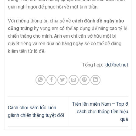
gian nghỉ ngơi để phục hồi về mặt tinh thần.
Với những thông tin chia sẻ về
cách đánh đề ngày nào
cũng trúng
hy vọng em có thể áp dụng để nâng cao tỷ lệ
chiến thắng cho mình. Anh em chỉ cần sở hữu một bí
quyết riêng và rèn dũa nó hàng ngày sẽ có thể dễ dàng
kiếm tiền từ lô đề.
Tổng hợp:
dd7bet.net
Tiến lên miền Nam – Top 8
Cách chơi sâm lốc luôn
cách chơi thắng tiền hiệu
giành chiến thắng tuyệt đối
quả