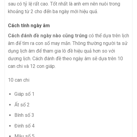
sau có tỷ lệ rất cao. Tốt nhất là anh em nên nuôi trong
khoảng từ 2 cho đến ba ngày mới hiệu quả.
Cách tính ngày âm
Cách đánh đề ngày nào cũng trúng
có thể dựa trên lịch
âm để tìm ra con số may mắn. Thông thường người ta sử
dụng lịch âm để tham gia lô đề hiệu quả hơn so với
dương lịch. Cách đánh đề theo ngày âm sẽ dựa trên 10
can chi và 12 con giáp.
10 can chi
Giáp số 1
Ất số 2
Bính số 3
Đinh số 4
Mậu số 5