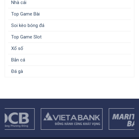
Nhà cái
Top Game Bài
Soi kèo bóng đá
Top Game Slot
Xổ số
Bắn cá
Đá gà