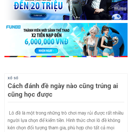
XỔ SỐ
Cách đánh đề ngày nào cũng trúng ai
cũng học được
Lô đề là một trong những trò chơi may rủi được rất nhiều
người lựa chọn để kiếm tiền. Hình thức chơi lô đề không
kén chọn đối tượng tham gia, phù hợp cho tất cả mọi