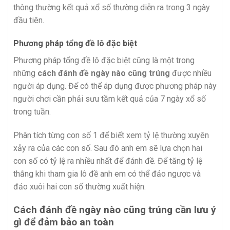
thông thường kết quả xổ số thường diễn ra trong 3 ngày
đầu tiên.
Phương pháp tổng đề lô đặc biệt
Phương pháp tổng đề lô đặc biệt cũng là một trong
những
cách đánh đề ngày nào cũng trúng
được nhiều
người áp dụng. Để có thể áp dụng được phương pháp này
người chơi cần phải sưu tầm kết quả của 7 ngày xổ số
trong tuần.
Phân tích từng con số 1 để biết xem tỷ lệ thường xuyên
xảy ra của các con số. Sau đó anh em sẽ lựa chọn hai
con số có tỷ lệ ra nhiều nhất để đánh đề. Để tăng tỷ lệ
thắng khi tham gia lô đề anh em có thể đảo ngược và
đảo xuôi hai con số thường xuất hiện.
Cách đánh đề ngày nào cũng trúng cần lưu ý
gì để đảm bảo an toàn