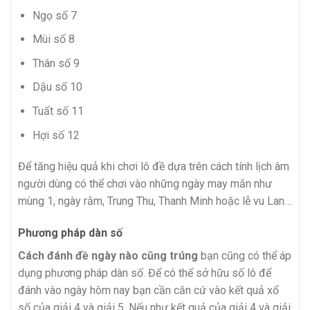
Ngọ số 7
Mùi số 8
Thân số 9
Dậu số 10
Tuất số 11
Hợi số 12
Để tăng hiệu quả khi chơi lô đề dựa trên cách tính lịch âm
người dùng có thể chơi vào những ngày may mắn như
mùng 1, ngày rằm, Trung Thu, Thanh Minh hoặc lễ vu Lan…
Phương pháp dàn số
Cách đánh đề ngày nào cũng trúng
bạn cũng có thể áp
dụng phương pháp dàn số. Để có thể sở hữu số lô để
đánh vào ngày hôm nay bạn cần căn cứ vào kết quả xổ
số của giải 4 và giải 5. Nếu như kết quả của giải 4 và giải