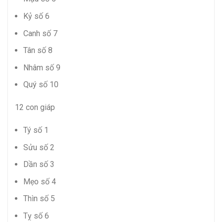
Kỷ số 6
Canh số 7
Tân số 8
Nhâm số 9
Quý số 10
12 con giáp
Tý số 1
Sửu số 2
Dần số 3
Mẹo số 4
Thìn số 5
Tỵ số 6