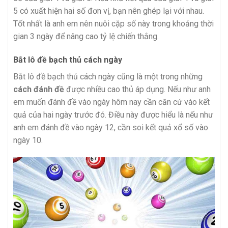
5 có xuất hiện hai số đơn vị, bạn nên ghép lại với nhau.
Tốt nhất là anh em nên nuôi cặp số này trong khoảng thời
gian 3 ngày để nâng cao tỷ lệ chiến thắng.
Bắt lô đề bạch thủ cách ngày
Bắt lô đề bạch thủ cách ngày cũng là một trong những
cách đánh đề
được nhiều cao thủ áp dụng. Nếu như anh
em muốn đánh đề vào ngày hôm nay cần căn cứ vào kết
quả của hai ngày trước đó. Điều này được hiểu là nếu như
anh em đánh đề vào ngày 12, cần soi kết quả xổ số vào
ngày 10.