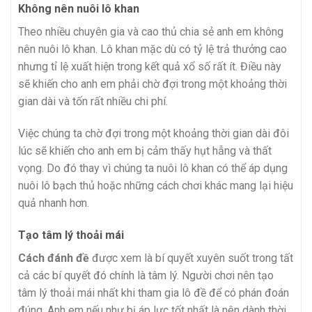
Không nên nuôi lô khan
Theo nhiều chuyên gia và cao thủ chia sẻ anh em không
nên nuôi lô khan. Lô khan mặc dù có tỷ lệ trả thưởng cao
nhưng tỉ lệ xuất hiện trong kết quả xổ số rất ít. Điều này
sẽ khiến cho anh em phải chờ đợi trong một khoảng thời
gian dài và tốn rất nhiều chi phí.
Việc chúng ta chờ đợi trong một khoảng thời gian dài đôi
lúc sẽ khiến cho anh em bị cảm thấy hụt hẫng và thất
vọng. Do đó thay vì chúng ta nuôi lô khan có thể áp dụng
nuôi lô bạch thủ hoặc những cách chơi khác mang lại hiệu
quả nhanh hơn.
Tạo tâm lý thoải mái
Cách đánh đề
được xem là bí quyết xuyên suốt trong tất
cả các bí quyết đó chính là tâm lý. Người chơi nên tạo
tâm lý thoải mái nhất khi tham gia lô đề để có phán đoán
đúng. Anh em nếu như bị áp lực tốt nhất là nên dành thời