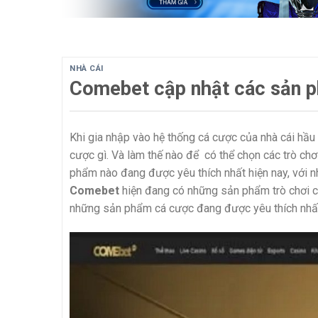
NHÀ CÁI
Comebet cập nhật các sản p
Khi gia nhập vào hệ thống cá cược của nhà cái hầ
cược gì. Và làm thế nào để có thể chọn các trò chơ
phẩm nào đang được yêu thích nhất hiện nay, với n
Comebet
hiện đang có những sản phẩm trò chơi cá
những sản phẩm cá cược đang được yêu thích nhất 