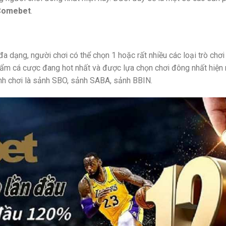
Comebet
.
 đa dạng, người chơi có thể chọn 1 hoặc rất nhiều các loại trò chơi
ẩm cá cược đang hot nhất và được lựa chọn chơi đông nhất hiện 
ảnh chơi là sảnh SBO, sảnh SABA, sảnh BBIN.