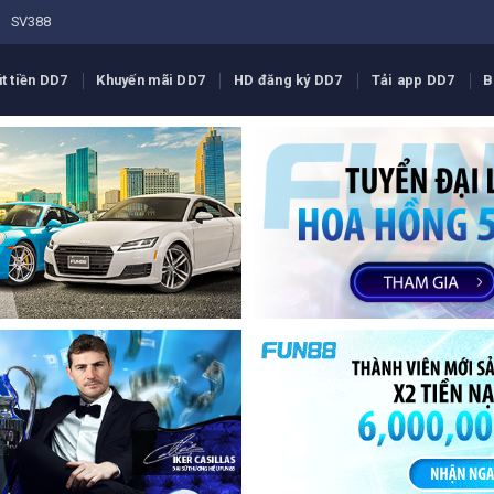
SV388
t tiền DD7
Khuyến mãi DD7
HD đăng ký DD7
Tải app DD7
B