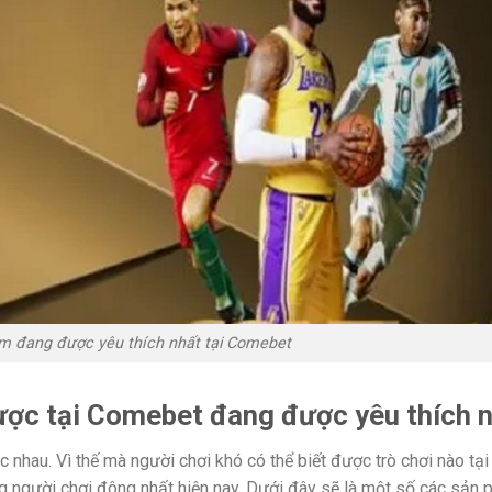
m đang được yêu thích nhất tại Comebet
ợc tại Comebet đang được yêu thích 
nhau. Vì thế mà người chơi khó có thể biết được trò chơi nào tại
g người chơi đông nhất hiện nay. Dưới đây sẽ là một số các sản