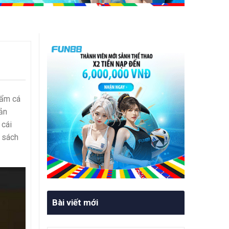
hẩm cá
Sản
 cái
h sách
Bài viết mới