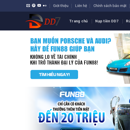
Skip
Giới thiệu
Liên hệ
Chính sách bảo mật
to
content
Trang chủ
Nạp tiền DD7
Rú