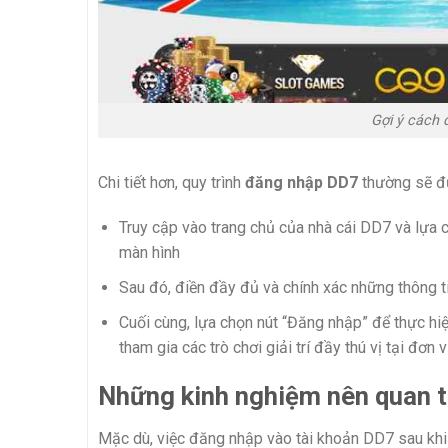
Gợi ý cách
Chi tiết hơn, quy trình
đăng nhập DD7
thường sẽ đư
Truy cập vào trang chủ của nhà cái DD7 và lựa
màn hình
Sau đó, điền đầy đủ và chính xác những thông 
Cuối cùng, lựa chọn nút “Đăng nhập” để thực hi
tham gia các trò chơi giải trí đầy thú vị tại đơn v
Những kinh nghiệm nên quan 
Mặc dù, việc đăng nhập vào tài khoản DD7 sau khi đ