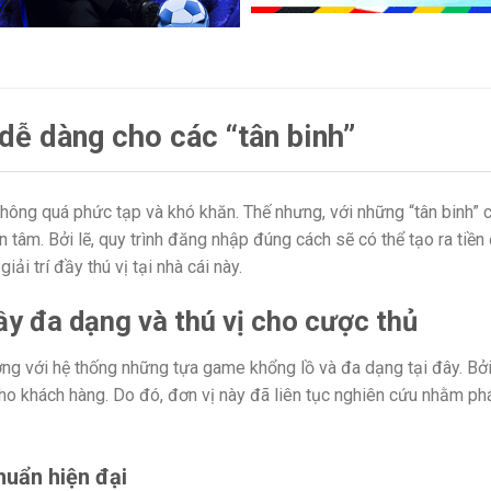
ễ dàng cho các “tân binh”
không quá phức tạp và khó khăn. Thế nhưng, với những “tân binh” 
 tâm. Bởi lẽ, quy trình đăng nhập đúng cách sẽ có thể tạo ra tiền
ải trí đầy thú vị tại nhà cái này.
ầy đa dạng và thú vị cho cược thủ
g với hệ thống những tựa game khổng lồ và đa dạng tại đây. Bởi 
cho khách hàng. Do đó, đơn vị này đã liên tục nghiên cứu nhằm ph
huẩn hiện đại