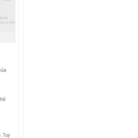
của
thể
. Tuy