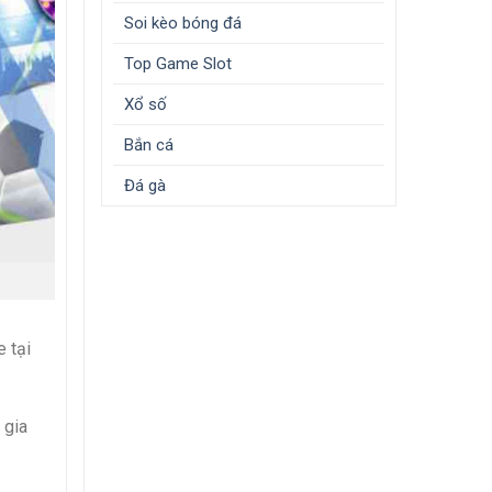
Soi kèo bóng đá
Top Game Slot
Xổ số
Bắn cá
Đá gà
 tại
 gia