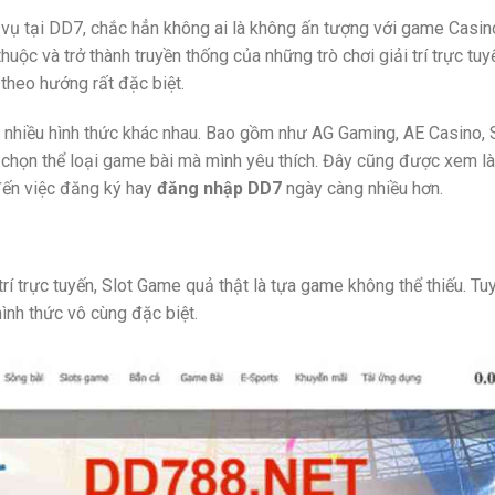
 vụ tại DD7, chắc hẳn không ai là không ấn tượng với game Casi
thuộc và trở thành truyền thống của những trò chơi giải trí trực tuy
 theo hướng rất đặc biệt.
i nhiều hình thức khác nhau. Bao gồm như AG Gaming, AE Casino,
 chọn thể loại game bài mà mình yêu thích. Đây cũng được xem l
đến việc đăng ký hay
đăng nhập DD7
ngày càng nhiều hơn.
trí trực tuyến, Slot Game quả thật là tựa game không thể thiếu. Tuy
hình thức vô cùng đặc biệt.