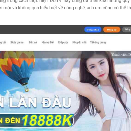
ng trong cách thực hiện. Đơn vị này cũng đã triển khai những quy 
i mới và không quá hiểu biết về công nghệ, anh em cũng có thể t