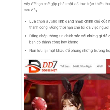
vậy để hạn chế gặp phải một số trục trặc khiến th
sau đây:
Lựa chọn đường link
đăng nhập chính chủ của n
thành công. Đồng thời hạn chế tối đa việc người
Đăng nhập thông tin chính xác với những gì đã đ
bạn có thành công hay không
Nên lưu lại mật khẩu để phòng những trường h