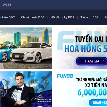
SV388
t tiền DD7
Khuyến mãi DD7
HD đăng ký DD7
Tải app DD7
B