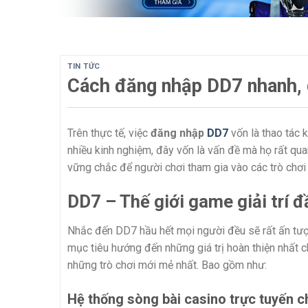
TIN TỨC
Cách đăng nhập DD7 nhanh, d
Trên thực tế, việc
đăng nhập
DD7
vốn là thao tác 
nhiều kinh nghiệm, đây vốn là vấn đề mà họ rất quan
vững chắc để người chơi tham gia vào các trò chơi gi
DD7 – Thế giới game giải trí đ
Nhắc đến DD7 hầu hết mọi người đều sẽ rất ấn tượn
mục tiêu hướng đến những giá trị hoàn thiện nhất 
những trò chơi mới mẻ nhất. Bao gồm như:
Hệ thống sòng bài casino trực tuyến c