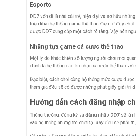
Esports
DD7 vốn dĩ là nhà cái trẻ, hiện đại và sở hữu nhữn
triển khai hệ thống game thể thao điện tử đầy chất
được DD7 cung cấp một cách rõ ràng. Vậy nên ngườ
Những tựa game cá cược thể thao
Một lý do khác khiến số lượng người chơi mới qu
chính là hệ thống các trò chơi cá cược thể thao với 
Đặc biệt, cách chơi cùng hệ thống mức cược được đ
tham gia đều sẽ có được những phút giây giải trí đ
Hướng dẫn cách đăng nhập ch
Thông thường, đăng ký và
đăng nhập DD7
sẽ là n
vào hệ thống những trò chơi tại đây đều sẽ phải thự