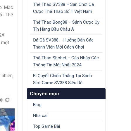
Thể Thao SV388 – Sân Chơi Cá
no. Mặc
Cược Thể Thao Số 1 Việt Nam
ến. Thế
Thể Thao Bong88 – Sảnh Cược Uy
Tín Hàng Đầu Châu Á
 SA
Đá Gà SV388 – Hướng Dẫn Các
à một
Thành Viên Mới Cách Chơi
Thể Thao Sbobet – Cập Nhập Các
Thông Tin Mới Nhất 2024
 nhiên,
Bí Quyết Chiến Thắng Tại Sảnh
Slot Game SV388 Siêu Dễ
Chuyên mục
Blog
Nhà cái
Top Game Bài