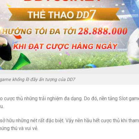
game khổng lồ đầy ấn tượng của DD7
 cược thủ những trải nghiệm đa dạng. Do đó, nền tảng Slot game
u.
 sở hữu những nét rất đặc biệt. Vậy nên hầu hết cược thủ khi tham
hứng thú và vui vẻ.