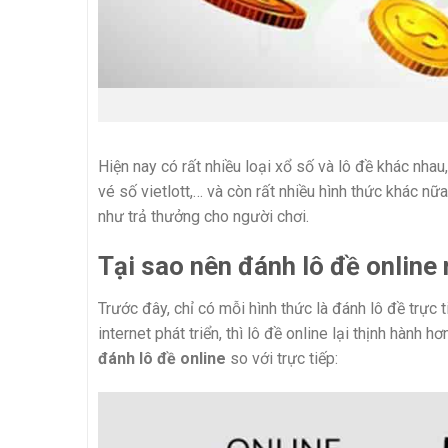
Hiện nay có rất nhiều loại xổ số và lô đề khác nhau
vé số vietlott,… và còn rất nhiều hình thức khác n
như trả thưởng cho người chơi.
Tại sao nên đánh lô đề online
Trước đây, chỉ có mỗi hình thức là đánh lô đề trực
internet phát triển, thì lô đề online lại thịnh hành hơ
đánh lô đề online
so với trực tiếp: