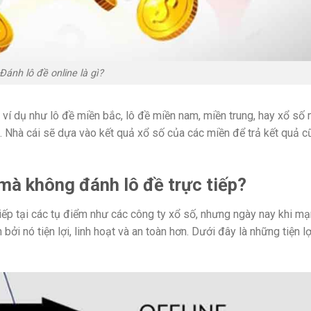
Đánh lô đề online là gì?
, ví dụ như lô đề miền bắc, lô đề miền nam, miền trung, hay xổ số
ữa. Nhà cái sẽ dựa vào kết quả xổ số của các miền để trả kết quả 
 mà không đánh lô đề trực tiếp?
 tiếp tại các tụ điểm như các công ty xổ số, nhưng ngày nay khi m
n bởi nó tiện lợi, linh hoạt và an toàn hơn. Dưới đây là những tiện lợ