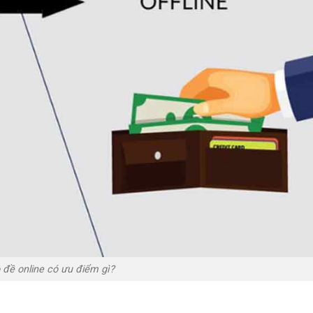
 đề online có ưu điểm gì?