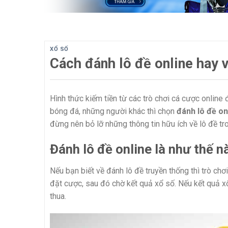
XỔ SỐ
Cách đánh lô đề online hay 
Hình thức kiếm tiền từ các trò chơi cá cược online 
bóng đá, những người khác thì chọn
đánh lô đề on
đừng nên bỏ lỡ những thông tin hữu ích về lô đề tr
Đánh lô đề online là như thế n
Nếu bạn biết về đánh lô đề truyền thống thì trò chơ
đặt cược, sau đó chờ kết quả xổ số. Nếu kết quả x
thua.