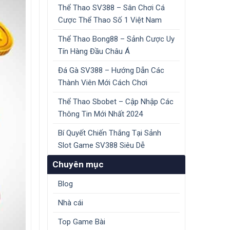
Thể Thao SV388 – Sân Chơi Cá
Cược Thể Thao Số 1 Việt Nam
Thể Thao Bong88 – Sảnh Cược Uy
Tín Hàng Đầu Châu Á
Đá Gà SV388 – Hướng Dẫn Các
Thành Viên Mới Cách Chơi
Thể Thao Sbobet – Cập Nhập Các
Thông Tin Mới Nhất 2024
Bí Quyết Chiến Thắng Tại Sảnh
Slot Game SV388 Siêu Dễ
Chuyên mục
Blog
Nhà cái
Top Game Bài