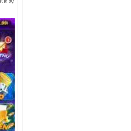
ất là sự