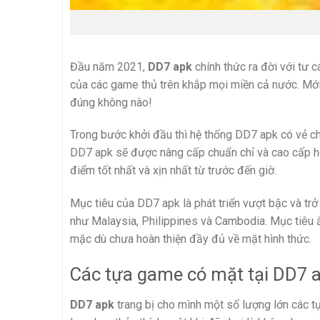
Đầu năm 2021,
DD7 apk
chính thức ra đời với tư 
của các game thủ trên khắp mọi miền cả nước. Mới
đúng không nào!
Trong bước khởi đầu thì hệ thống DD7 apk có vẻ 
DD7 apk sẽ được nâng cấp chuẩn chỉ và cao cấp 
điểm tốt nhất và xịn nhất từ trước đến giờ.
Mục tiêu của DD7 apk là phát triển vượt bậc và tr
như Malaysia, Philippines và Cambodia. Mục tiêu ấ
mặc dù chưa hoàn thiện đầy đủ về mặt hình thức.
Các tựa game có mặt tại DD7 
DD7 apk
trang bị cho mình một số lượng lớn các 