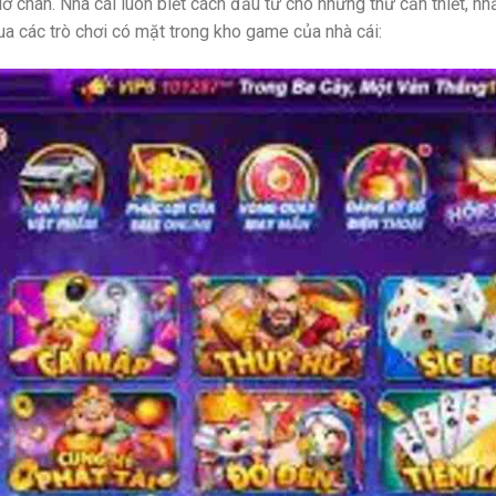
iờ chán. Nhà cái luôn biết cách đầu tư cho những thứ cần thiết, nh
a các trò chơi có mặt trong kho game của nhà cái: