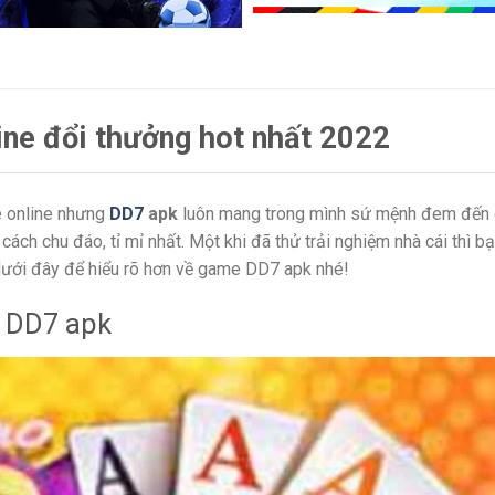
ine đổi thưởng hot nhất 2022
e online nhưng
DD7
apk
luôn mang trong mình sứ mệnh đem đến
cách chu đáo, tỉ mỉ nhất. Một khi đã thử trải nghiệm nhà cái thì b
 dưới đây để hiểu rõ hơn về game DD7 apk nhé!
m DD7 apk