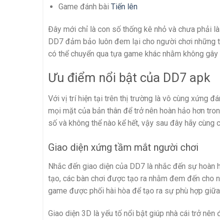
Game đánh bài
Tiến lên
Đây mới chỉ là con số thống kê nhỏ và chưa phải l
DD7
đảm bảo luôn đem lại cho người chơi những tr
có thể chuyển qua tựa game khác nhằm không gây
Ưu điểm nổi bật của DD7 apk
Với vị trí hiện tại trên thị trường là vô cùng xứn
mọi mặt của bản thân để trở nên hoàn hảo hơn tro
số và không thể nào kể hết, vậy sau đây hãy cùng
Giao diện xứng tầm mắt người chơi
Nhắc đến giao diện của DD7
là nhắc đến sự hoàn h
tạo, các bàn chơi được tạo ra nhằm đem đến cho n
game được phối hài hòa để tạo ra sự phù hợp giữa
Giao diện 3D là yếu tố nổi bật giúp nhà cái trở nên