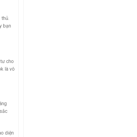
 thủ.
ày bạn
 tư cho
k là vô
sáng
 sắc
ao diện