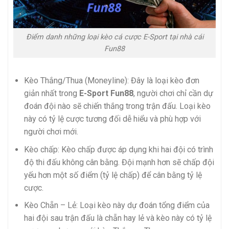
Điểm danh những loại kèo cá cược E-Sport tại nhà cái
Fun88
Kèo Thắng/Thua (Moneyline): Đây là loại kèo đơn
giản nhất trong
E-Sport Fun88
, người chơi chỉ cần dự
đoán đội nào sẽ chiến thắng trong trận đấu. Loại kèo
này có tỷ lệ cược tương đối dễ hiểu và phù hợp với
người chơi mới.
Kèo chấp: Kèo chấp được áp dụng khi hai đội có trình
độ thi đấu không cân bằng. Đội mạnh hơn sẽ chấp đội
yếu hơn một số điểm (tỷ lệ chấp) để cân bằng tỷ lệ
cược.
Kèo Chẵn – Lẻ: Loại kèo này dự đoán tổng điểm của
hai đội sau trận đấu là chẵn hay lẻ và kèo này có tỷ lệ