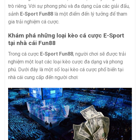
trò riêng. Với sự phong phú và đa dạng của các giải đấu,
sảnh
E-Sport Fun88
là một điểm đến lý tưởng để tham
gia trải nghiệm cá cược.
Khám phá những loại kèo cá cược E-Sport
tại nhà cái Fun88
Trong cá cược
E-Sport Fun88
, người chơi sẽ được trải
nghiệm một loạt các loại kèo cược đa dạng và phong
phú. Dưới đây là một số loại kèo cá cược phổ biến tại
nhà cái cung cấp đến người chơi: