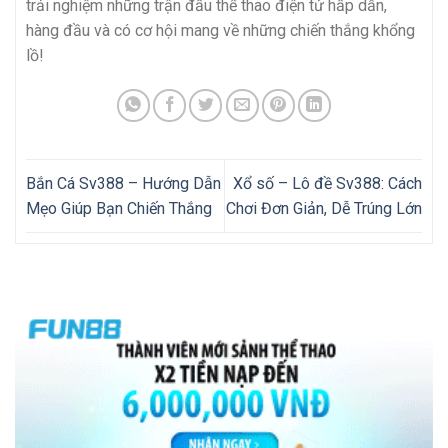
trải nghiệm những trận đấu thể thao điện tử hấp dẫn,
hàng đầu và có cơ hội mang về những chiến thắng khổng
lồ!
Bắn Cá Sv388 – Hướng Dẫn
Xổ số – Lô đề Sv388: Cách
Mẹo Giúp Bạn Chiến Thắng
Chơi Đơn Giản, Dễ Trúng Lớn