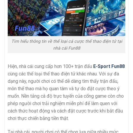
Tìm hiểu thông tin về thể loại cá cược thể thao điện tử tại
nhà cái Fun88
Hiện, nhà cái cung cấp hơn 100+ trận đấu
E-Sport Fun88
cùng các thể loại thể thao điện tử khác nhau. Với sự đa
dạng này, người chơi có thể dễ dàng tìm thấy trận đấu,
môn thể thao mà họ quan tâm và tự do đặt cược theo ý
muốn. Nền tảng cá độ trực tuyến của cổng game còn cho
phép người chơi trải nghiệm miễn phí để làm quen với
cách thức hoạt động và cách đặt cược trước khi bắt đầu
chơi thực chiến bằng tiền thật.
Tại nhà cái, người chơi có thể chọn lựa giữa nhiều mức