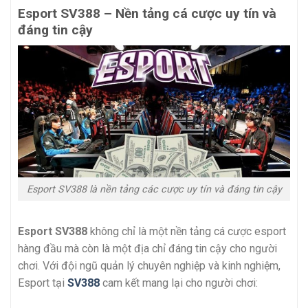
Esport SV388 – Nền tảng cá cược uy tín và
đáng tin cậy
Esport SV388 là nền tảng các cược uy tín và đáng tin cậy
Esport SV388
không chỉ là một nền tảng cá cược esport
hàng đầu mà còn là một địa chỉ đáng tin cậy cho người
chơi. Với đội ngũ quản lý chuyên nghiệp và kinh nghiệm,
Esport tại
SV388
cam kết mang lại cho người chơi: