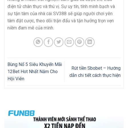
điện tử chân thực và thú vị. Sự uy tín, tính minh bạch và
sự tận tâm của nhà cái SV388 sẽ giúp người chơi yên
tâm đặt cược, theo dõi trận đấu và tận hưởng trọn vẹn
niềm đam mê của mình.
Bùng Nổ 5 Siêu Khuyến Mãi
Rút tiền Sbobet – Hướng
12Bet Hot Nhất Năm Cho
dẫn chi tiết cách thực hiện
Hội Viên