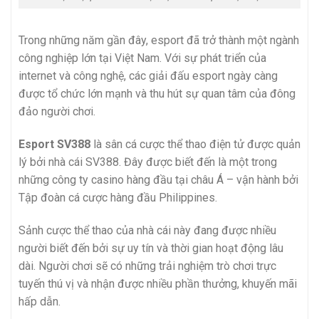
Trong những năm gần đây, esport đã trở thành một ngành
công nghiệp lớn tại Việt Nam. Với sự phát triển của
internet và công nghệ, các giải đấu esport ngày càng
được tổ chức lớn mạnh và thu hút sự quan tâm của đông
đảo người chơi.
Esport SV388
là sân cá cược thể thao điện tử được quản
lý bởi nhà cái SV388. Đây được biết đến là một trong
những công ty casino hàng đầu tại châu Á – vận hành bởi
Tập đoàn cá cược hàng đầu Philippines.
Sảnh cược thể thao của nhà cái này đang được nhiều
người biết đến bởi sự uy tín và thời gian hoạt động lâu
dài. Người chơi sẽ có những trải nghiệm trò chơi trực
tuyến thú vị và nhận được nhiều phần thưởng, khuyến mãi
hấp dẫn.