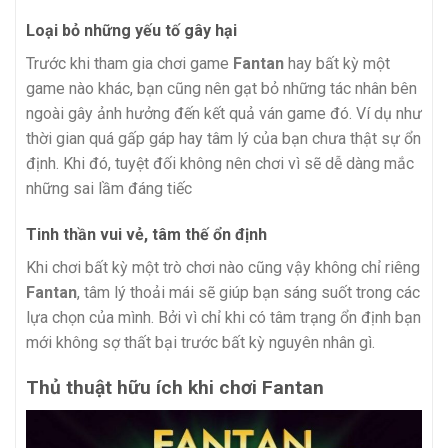
Loại bỏ những yếu tố gây hại
Trước khi tham gia chơi game
Fantan
hay bất kỳ một
game nào khác, bạn cũng nên gạt bỏ những tác nhân bên
ngoài gây ảnh hưởng đến kết quả ván game đó. Ví dụ như
thời gian quá gấp gáp hay tâm lý của bạn chưa thật sự ổn
định. Khi đó, tuyệt đối không nên chơi vì sẽ dễ dàng mắc
những sai lầm đáng tiếc
Tinh thần vui vẻ, tâm thế ổn định
Khi chơi bất kỳ một trò chơi nào cũng vậy không chỉ riêng
Fantan
, tâm lý thoải mái sẽ giúp bạn sáng suốt trong các
lựa chọn của mình. Bởi vì chỉ khi có tâm trạng ổn định bạn
mới không sợ thất bại trước bất kỳ nguyên nhân gì.
Thủ thuật hữu ích khi chơi Fantan