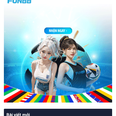
Bài viết mới