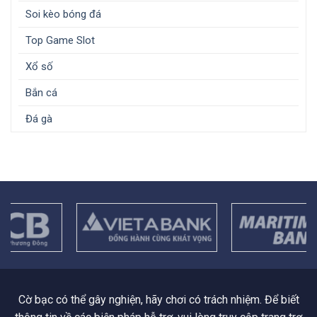
Soi kèo bóng đá
Top Game Slot
Xổ số
Bắn cá
Đá gà
Cờ bạc có thể gây nghiện, hãy chơi có trách nhiệm. Để biết