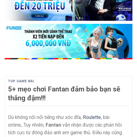
TOP GAME BÀI
5+ mẹo chơi Fantan đảm bảo bạn sẽ
thắng đậm!!!
Dù không nổi nổi tiếng như xóc đĩa,
Roulette
, bài
online,..Tuy nhiên,
Fantan
vẫn nhận được các phản hồi
tích cực từ đông đảo anh em game thủ. Điều này cũng