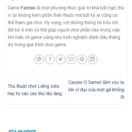
Game
Fantan
là một phương thức giải trí khá bất ngờ, thú
vị lại không kém phần thân thuộc mà bất kỳ ai cũng có
thể tham gia chơi. Hy vọng, với những thông tin hữu ích
liệt kê ở trên có thể giúp người chơi phần nào trong việc
tìm hiểu về game cũng như kinh nghiệm đánh đâu thắng
đó trong quá trình chơi game.
Casino O Samet tầm vóc to
Thủ thuật chơi Liêng siêu
lớn vĩ đại của một gã khổng
hay từ các cao thủ lão làng
lồ