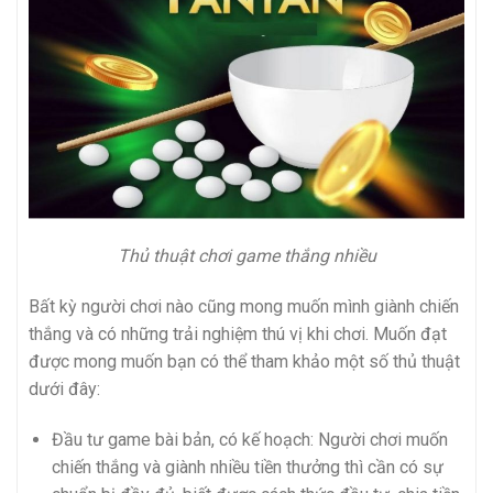
Thủ thuật chơi game thắng nhiều
Bất kỳ người chơi nào cũng mong muốn mình giành chiến
thắng và có những trải nghiệm thú vị khi chơi. Muốn đạt
được mong muốn bạn có thể tham khảo một số thủ thuật
dưới đây:
Đầu tư game bài bản, có kế hoạch: Người chơi muốn
chiến thắng và giành nhiều tiền thưởng thì cần có sự