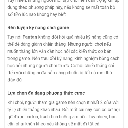
Tuy nhiên, những người mới tập chơi nên cẩn trọng khi áp
dụng theo phương pháp này, nếu không sẽ mất toàn bộ
số tiền lúc nào không hay biết.
Rèn luyện kỹ năng chơi game
Tuy nói
Fantan
không đòi hỏi quá nhiều kỹ năng cũng có
thể dễ dàng giành chiến thắng. Nhưng người chơi nếu
muốn thắng lớn vẫn cần học hỏi các kiến thức cơ bản
trong game. Nên trau dồi kỹ năng, kinh nghiệm bằng cách
học hỏi những người chơi trước. Cơ hội chiến thắng chỉ
đến với những ai đã sẵn sàng chuẩn bị tất cả mọi thứ
đầy đủ.
Lựa chọn đa dạng phương thức cược
Khi chơi, người tham gia game nên chọn ít nhất 2 cửa với
tỷ lệ chiến thắng khác nhau. Bởi mất cái này còn có cơ hội
gỡ được cái kia, tránh tình huống âm tiền. Tuy nhiên, bạn
cần phải khôn khéo nếu không sẽ mất đi tất cả.