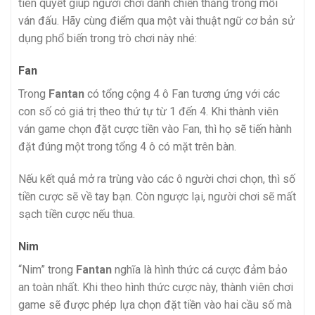
tiên quyết giúp người chơi dành chiến thắng trong mỗi
ván đấu. Hãy cùng điểm qua một vài thuật ngữ cơ bản sử
dụng phổ biến trong trò chơi này nhé:
Fan
Trong
Fantan
có tổng cộng 4 ô Fan tương ứng với các
con số có giá trị theo thứ tự từ 1 đến 4. Khi thành viên
ván game chọn đặt cược tiền vào Fan, thì họ sẽ tiến hành
đặt đúng một trong tổng 4 ô có mặt trên bàn.
Nếu kết quả mở ra trùng vào các ô người chơi chọn, thì số
tiền cược sẽ về tay bạn. Còn ngược lại, người chơi sẽ mất
sạch tiền cược nếu thua.
Nim
“Nim” trong
Fantan
nghĩa là hình thức cá cược đảm bảo
an toàn nhất. Khi theo hình thức cược này, thành viên chơi
game sẽ được phép lựa chọn đặt tiền vào hai cầu số mà