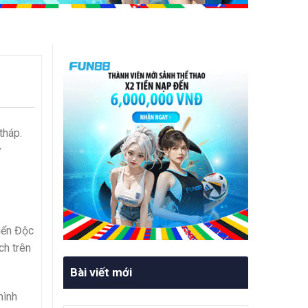
tháp.
y
iển Độc
ch trên
Bài viết mới
mình