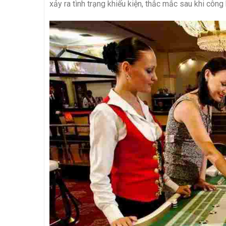
xảy ra tình trạng khiếu kiện, thắc mắc sau khi công