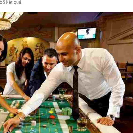
 bố kết quả.