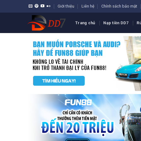
Skip
Giới thiệu
Liên hệ
Chính sách bảo mật
to
content
Trang chủ
Nạp tiền DD7
Rú