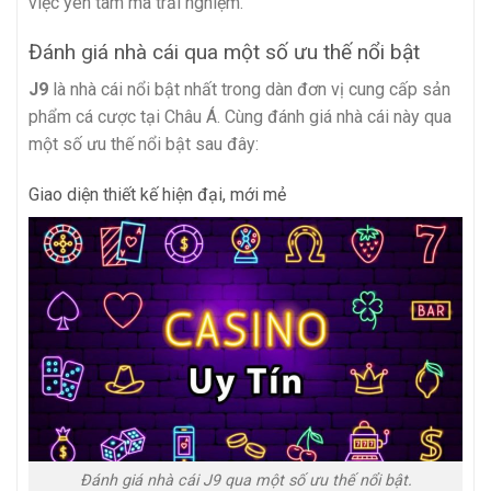
việc yên tâm mà trải nghiệm.
Đánh giá nhà cái qua một số ưu thế nổi bật
J9
là nhà cái nổi bật nhất trong dàn đơn vị cung cấp sản
phẩm cá cược tại Châu Á. Cùng đánh giá nhà cái này qua
một số ưu thế nổi bật sau đây:
Giao diện thiết kế hiện đại, mới mẻ
Đánh giá nhà cái J9 qua một số ưu thế nổi bật.