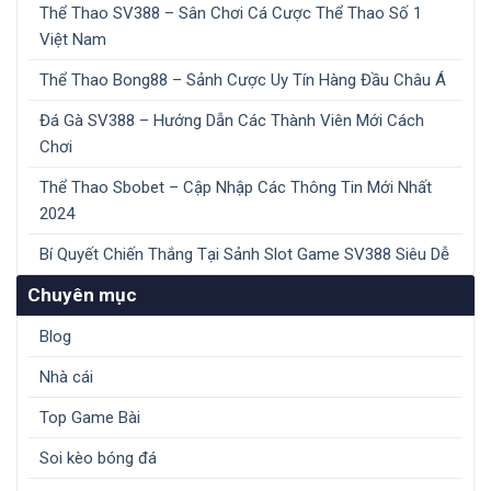
Thể Thao SV388 – Sân Chơi Cá Cược Thể Thao Số 1
Việt Nam
Thể Thao Bong88 – Sảnh Cược Uy Tín Hàng Đầu Châu Á
Đá Gà SV388 – Hướng Dẫn Các Thành Viên Mới Cách
Chơi
Thể Thao Sbobet – Cập Nhập Các Thông Tin Mới Nhất
2024
Bí Quyết Chiến Thắng Tại Sảnh Slot Game SV388 Siêu Dễ
Chuyên mục
Blog
Nhà cái
Top Game Bài
Soi kèo bóng đá