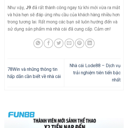
Như vậy,
J9
đã rất thành công ngay từ khi mới vừa ra mắt
và hứa hẹn sẽ đáp ứng nhu cầu của khách hàng nhiều hơn
trong tương lai. Rất mong các bạn sẽ luôn hướng đến và
sử dụng sản phẩm mà nhà cái đã cung cấp. Cảm ơn!
Nhà cái Lode88 – Dịch vụ
78Win và những thông tin
trải nghiệm tiên tiến bậc
hấp dẫn cần biết về nhà cái
nhất