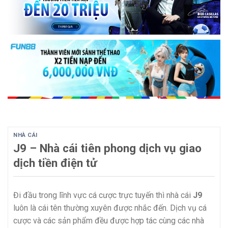
NHÀ CÁI
J9 – Nhà cái tiên phong dịch vụ giao
dịch tiền điện tử
Đi đầu trong lĩnh vực cá cược trực tuyến thì nhà cái
J9
luôn là cái tên thường xuyên được nhắc đến. Dịch vụ cá
cược và các sản phẩm đều được hợp tác cùng các nhà