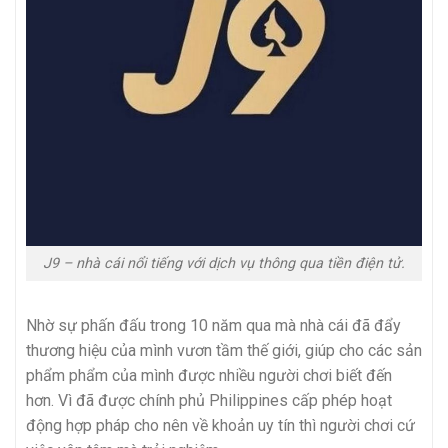
J9 – nhà cái nổi tiếng với dịch vụ thông qua tiền điện tử.
Nhờ sự phấn đấu trong 10 năm qua mà nhà cái đã đẩy
thương hiệu của mình vươn tầm thế giới, giúp cho các sản
phẩm phẩm của mình được nhiều người chơi biết đến
hơn. Vì đã được chính phủ Philippines cấp phép hoạt
động hợp pháp cho nên về khoản uy tín thì người chơi cứ