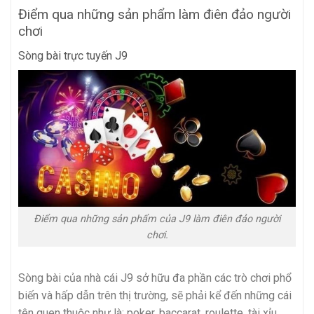
Điểm qua những sản phẩm làm điên đảo người
chơi
Sòng bài trực tuyến J9
Điểm qua những sản phẩm của J9 làm điên đảo người
chơi.
Sòng bài của nhà cái J9 sở hữu đa phần các trò chơi phổ
biến và hấp dẫn trên thị trường, sẽ phải kể đến những cái
tên quen thuộc như là: poker, baccarat, roulette, tài xỉu,