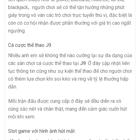
blackjack,.. người chơi sẽ có thể tận hưởng những phút
giây trong vô vàn các trò chơi trực tuyến thú vị, đặc biệt là
còn có cơ hội nhận được phần thưởng với giá trị cao ngất
ngưởng.
Cá cược thể thao J9
Nhiều anh em sẽ không thể nào cưỡng lại sự đa dạng của
các sân chơi cá cược thể thao tại
J9
. Ở đây cập nhật liên
tục thông tin cũng như sự kiện thể thao để cho người chơi
có thêm lựa chọn khi soi kèo và ring về tỷ lệ thưởng hấp
dẫn.
Mỗi trận đấu được cung cấp ở đây sẽ đều diễn ra vô
cùng sắc nét và chân thật, mang đến cảm giác cuốn hút
mỗi khi xem.
Slot game với hình ảnh hút mắt