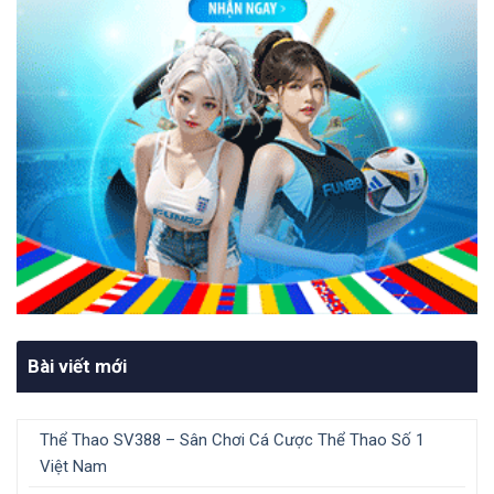
Bài viết mới
Thể Thao SV388 – Sân Chơi Cá Cược Thể Thao Số 1
Việt Nam