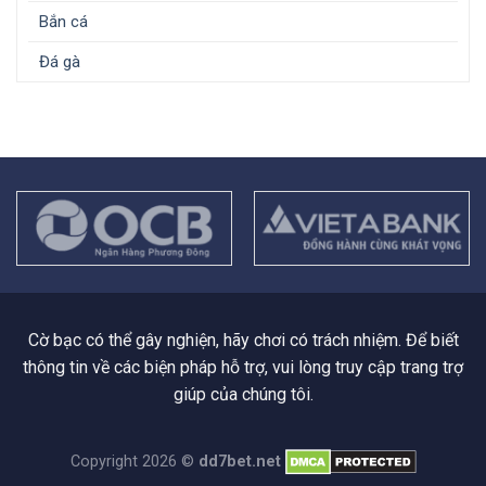
Bắn cá
Đá gà
Cờ bạc có thể gây nghiện, hãy chơi có trách nhiệm. Để biết
thông tin về các biện pháp hỗ trợ, vui lòng truy cập trang trợ
giúp của chúng tôi.
Copyright 2026 ©
dd7bet.net