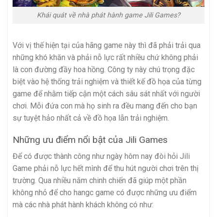
Khái quát về nhà phát hành game Jili Games?
Với vị thế hiện tại của hãng game này thì đã phải trải qua
những khó khăn và phải nỗ lực rất nhiều chứ không phải
là con đường đầy hoa hồng. Công ty này chú trọng đặc
biệt vào hệ thống trải nghiệm và thiết kế đồ họa của từng
game để nhằm tiếp cận một cách sâu sát nhất với người
chơi. Mỗi đứa con mà họ sinh ra đều mang đến cho bạn
sự tuyệt hảo nhất cả về đồ họa lẫn trải nghiệm.
Những ưu điểm nổi bật của Jili Games
Để có được thành công như ngày hôm nay đòi hỏi Jili
Game phải nỗ lực hết mình để thu hút người chơi trên thị
trường. Qua nhiều năm chinh chiến đã giúp một phần
không nhỏ để cho hangc game có được những ưu điểm
mà các nhà phát hành khách không có như: