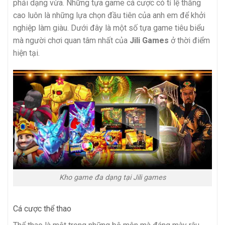
phải dạng vừa. Những tựa game cá cược có tỉ lệ thắng
cao luôn là những lựa chọn đầu tiên của anh em để khởi
nghiệp làm giàu. Dưới đây là một số tựa game tiêu biểu
mà người chơi quan tâm nhất của
Jili Games
ở thời điểm
hiện tại.
Kho game đa dạng tại Jili games
Cá cược thể thao