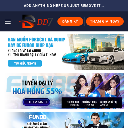
Skip
ADD ANYTHING HERE OR JUST REMOVE IT...
to
content
ĐĂNG KÝ
THAM GIA NGAY