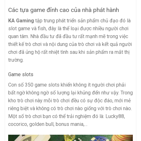
Các tựa game đỉnh cao của nhà phát hành
KA Gaming
tập trung phát triển sản phẩm chủ đạo đó là
slot game và fish, đây là thể loại được nhiều người chơi
quan tâm. Nhà đầu tư đã đầu tư rất mạnh mẽ trong việc
thiết kế trò chơi và nội dung của trò chơi và kết quả người
chơi đã ủng hộ rất nhiệt tình sau khi sản phẩm ra mắt thị
trường.
Game slots
Con số 350 game slots khiến không ít người chơi phải
bất ngờ không ngờ số lượng lại khủng đến như vậy. Trong
kho trò chơi này mỗi trò chơi đều có sự độc đáo, mới mẻ
riêng biệt và không có trò chơi nào giống với trò chơi nào.
Một số trò chơi bạn có thể trải nghiệm đó là: Lucky88,
cocorico, golden bull, bonus mania,…