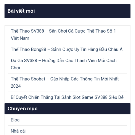
Bài viết mới
Thể Thao SV388 – Sân Chơi Cá Cược Thể Thao Số 1
Việt Nam
Thể Thao Bong88 – Sảnh Cược Uy Tín Hàng Đầu Châu Á
Đá Gà SV388 – Hướng Dẫn Các Thành Viên Mới Cách
Chơi
Thể Thao Sbobet – Cập Nhập Các Thông Tin Mới Nhất
2024
Bí Quyết Chiến Thắng Tại Sảnh Slot Game SV388 Siêu Dễ
Chuyên mục
Blog
Nhà cái