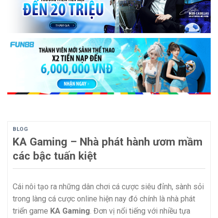
BLOG
KA Gaming – Nhà phát hành ươm mầm
các bậc tuấn kiệt
Cái nôi tạo ra những dân chơi cá cược siêu đỉnh, sành sỏi
trong làng cá cược online hiện nay đó chính là nhà phát
triển game
KA Gaming
. Đơn vị nổi tiếng với nhiều tựa