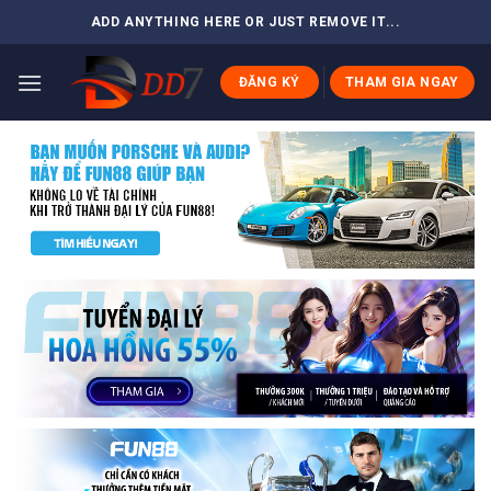
Skip
ADD ANYTHING HERE OR JUST REMOVE IT...
to
content
ĐĂNG KÝ
THAM GIA NGAY