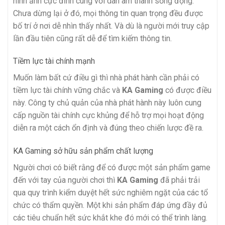
hình ảnh cực đỉnh cùng với dàn âm thanh sống động.
Chưa dừng lại ở đó, mọi thông tin quan trọng đều được
bố trí ở nơi dễ nhìn thấy nhất. Và dù là người mới truy cập
lần đầu tiên cũng rất dễ để tìm kiếm thông tin.
Tiềm lực tài chính mạnh
Muốn làm bất cứ điều gì thì nhà phát hành cần phải có
tiềm lực tài chính vững chắc và
KA Gaming
có được điều
này. Công ty chủ quản của nhà phát hành này luôn cung
cấp nguồn tài chính cực khủng để hỗ trợ mọi hoạt động
diễn ra một cách ổn định và đúng theo chiến lược đề ra.
KA Gaming sở hữu sản phẩm chất lượng
Người chơi có biết rằng để có được một sản phẩm game
đến với tay của người chơi thì
KA Gaming
đã phải trải
qua quy trình kiểm duyệt hết sức nghiêm ngặt của các tổ
chức có thẩm quyền. Một khi sản phẩm đáp ứng đầy đủ
các tiêu chuẩn hết sức khắt khe đó mới có thể trình làng.