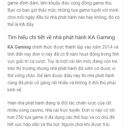
game đình đám, làm khuấy đảo cộng đồng game thủ.
Bạn có bao giờ thắc mắc những tựa game tuyệt vời mình
chơi mỗi ngày đều từ nhà phát hành nào hay không, đó có
thể là KA đấy.
Tìm hiểu chi tiết về nhà phát hành KA Gaming
KA Gaming
chính thức được thành lập vào năm 2014 và
tính đến nay đơn vị này đã có 8 năm hoạt động trong lĩnh
vực giải trí cá cược. Tuy là một cái tên mới, đang còn trẻ
trên thị trường nhưng nhà phát hành đã sớm có được vị
thế vững chắc. Để làm được điều này thì nhà phát hành
cũng đã phải cố gắng rất nhiều và không ít đối thủ phải
kính nể.
Hiện nhà phát hành đang là đối tác chiến lược của rất
nhiều sòng casino, nhà cái trực tuyến. Đơn vị này có tới
hơn 250 tựa game ở đa dạng các thể loại và có chủ đề
hết sức hấp dẫn và thu hút. Người chơi khi được trải