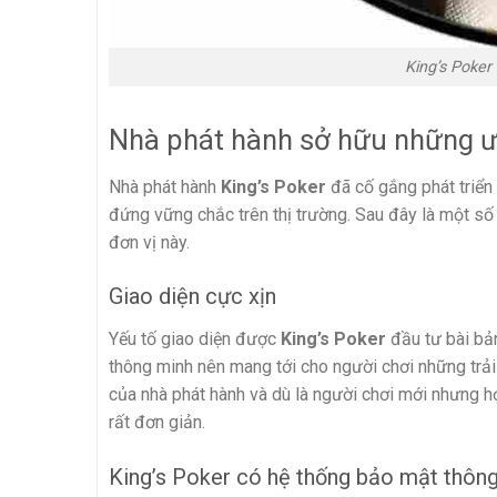
King’s Poker
Nhà phát hành sở hữu những ư
Nhà phát hành
King’s Poker
đã cố gắng phát triể
đứng vững chắc trên thị trường. Sau đây là một số
đơn vị này.
Giao diện cực xịn
Yếu tố giao diện được
King’s Poker
đầu tư bài bả
thông minh nên mang tới cho người chơi những trải 
của nhà phát hành và dù là người chơi mới nhưng h
rất đơn giản.
King’s Poker có hệ thống
bảo mật thông 