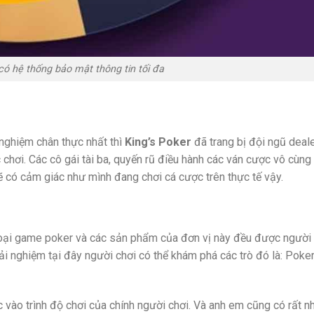
có hệ thống bảo mật thông tin tối đa
nghiệm chân thực nhất thì
King’s Poker
đã trang bị đội ngũ deale
chơi. Các cô gái tài ba, quyến rũ điều hành các ván cược vô cùng
ẽ có cảm giác như mình đang chơi cá cược trên thực tế vậy.
ể loại game poker và các sản phẩm của đơn vị này đều được người
rải nghiệm tại đây người chơi có thể khám phá các trò đó là: Poker
 vào trình độ chơi của chính người chơi. Và anh em cũng có rất n