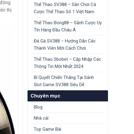
c đông
Thể Thao SV388 – Sân Chơi Cá
rên thị
Cược Thể Thao Số 1 Việt Nam
Thể Thao Bong88 – Sảnh Cược Uy
Tín Hàng Đầu Châu Á
Đá Gà SV388 – Hướng Dẫn Các
Thành Viên Mới Cách Chơi
Thể Thao Sbobet – Cập Nhập Các
Thông Tin Mới Nhất 2024
Bí Quyết Chiến Thắng Tại Sảnh
Slot Game SV388 Siêu Dễ
Chuyên mục
Blog
Nhà cái
Top Game Bài