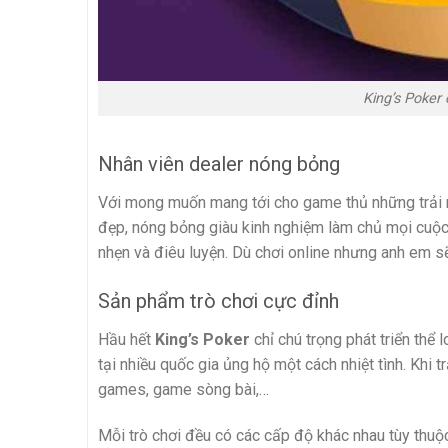
King’s Poker 
Nhân viên dealer nóng bỏng
Với mong muốn mang tới cho game thủ những trải 
đẹp, nóng bỏng giàu kinh nghiệm làm chủ mọi cuộc 
nhẹn và điêu luyện. Dù chơi online nhưng anh em s
Sản phẩm trò chơi cực đỉnh
Hầu hết
King’s Poker
chỉ chú trọng phát triển th
tại nhiều quốc gia ủng hộ một cách nhiệt tình. Khi t
games, game sòng bài,…
Mỗi trò chơi đều có các cấp độ khác nhau tùy thuộc