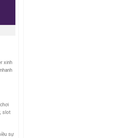
r xinh
 nhanh
 chơi
, slot
hiều sự