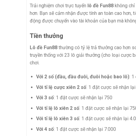
Trải nghiệm chơi trực tuyến
lô đề Fun88
không chỉ 
hơn. Bạn sẽ cảm nhận được tính an toàn cao hơn, tiết
động được chuyển vào tài khoản của bạn mà không c
Tiền thưởng
Lô đề Fun88
thường có tỷ lệ trả thưởng cao hơn so
truyền thống với 23 lô giải thưởng (cho loại cược b
chơi.
Với 2 số (đầu, đầu đuôi, đuôi hoặc bao lô)
: 1
Với tỉ lệ cược xiên 2 số
: 1 đặt cược sẽ nhận lạ
Với 3 số
: 1 đặt cược sẽ nhận lại 750
Với tỉ lệ lô xiên 2 số
: 1 đặt cược sẽ nhận lại 75
Với tỉ lệ lô xiên 3 số
: 1 đặt cược sẽ nhận lại 4.
Với 4 số
: 1 đặt cược sẽ nhận lại 7.000