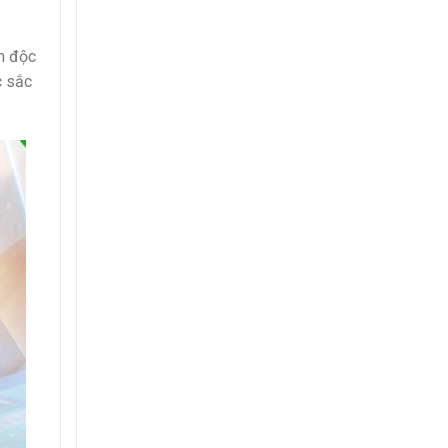
ệm độc
c sắc