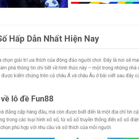
Số Hấp Dẫn Nhất Hiện Nay
 chọn giải trí ưa thích của đông đảo người chơi. Đây là nơi sẽ ma
ám phá thông tin chi tiết về hình thức này – một trong những nhà 
n được kiểm chứng trên cả châu Á và châu Âu ở bài viết sau đây c
u về lô đề Fun88
 và đẳng cấp hàng đầu, mà còn được biết đến là một địa chỉ tin c
g trong các loại hình xổ số, từ xổ số truyền thống đến xổ số điện
chọn phù hợp với nhu cầu và sở thích của mỗi người.