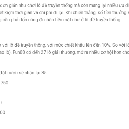
đơn giản như chơi lô đề truyền thống mà còn mang lại nhiều ưu 
 kiệm thời gian và chi phí đi lại. Khi chiến thắng, số tiền thưởng 
ần phải tốn công đi nhận tiền mặt như ở lô đề truyền thống.
 với lô đề truyền thống, với mức chiết khấu lên đến 10%. So với l
ao lô), Fun88 có đến 27 lô giải thưởng, mở ra nhiều cơ hội hơn ch
 đặt cược sẽ nhận lại 85
i 750
0
000