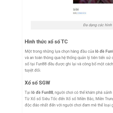
Đa dạng các hình 
Hình thức xổ số TC
Một trong những lựa chọn hàng đầu của
lô đề Fun
và an toàn thông qua hệ thống quản lý tiên tiến s
số tại Fun88 đều được ghi lại và công bố một cách
tuyệt đối.
Xổ số SGW
Tại
lô đề Fun88
, người chơi có thể khám phá sảnh
Từ Xổ số Siêu Tốc đến Xổ số Miền Bắc, Miền Trun
độc đáo nhất đến với người chơi đam mê thể loại 