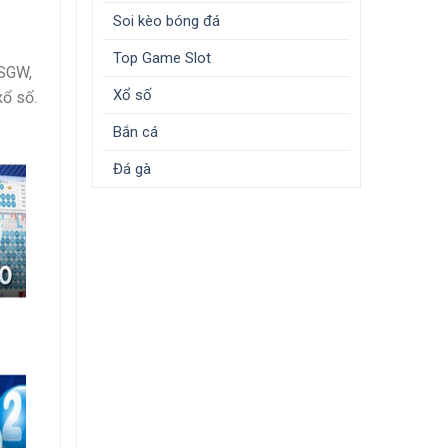
Soi kèo bóng đá
Top Game Slot
 SGW,
Xổ số
xổ số.
Bắn cá
Đá gà