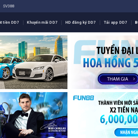
SV388
t tiền DD7
Khuyến mãi DD7
HD đăng ký DD7
Tải app DD7
B