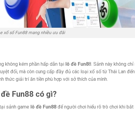
 xổ số Fun88 mang nhiều ưu đãi
ng không kém phần hấp dẫn tại
lô đề Fun8
8. Sảnh này không ch
tuyệt đối, mà còn cung cấp đầy đủ các loại xổ số từ Thái Lan đến
 thức giải trí ăn tiền phù hợp với sở thích của mình.
ô đề Fun88 có gì?
g tại sảnh game
lô đề Fun88
để người chơi hiểu rõ trò chơi khi bắt