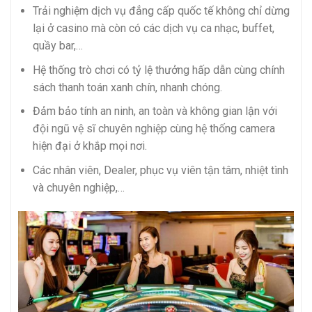
Trải nghiệm dịch vụ đẳng cấp quốc tế không chỉ dừng
lại ở casino mà còn có các dịch vụ ca nhạc, buffet,
quầy bar,…
Hệ thống trò chơi có tỷ lệ thưởng hấp dẫn cùng chính
sách thanh toán xanh chín, nhanh chóng.
Đảm bảo tính an ninh, an toàn và không gian lận với
đội ngũ vệ sĩ chuyên nghiệp cùng hệ thống camera
hiện đại ở khắp mọi nơi.
Các nhân viên, Dealer, phục vụ viên tận tâm, nhiệt tình
và chuyên nghiệp,…