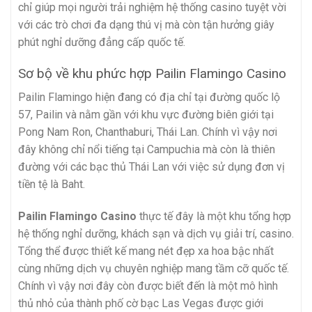
chỉ giúp mọi người trải nghiệm hệ thống casino tuyệt vời
với các trò chơi đa dạng thú vị mà còn tận hưởng giây
phút nghỉ dưỡng đẳng cấp quốc tế.
Sơ bộ về khu phức hợp Pailin Flamingo Casino
Pailin Flamingo
hiện đang có địa chỉ tại đường quốc lộ
57, Pailin và nằm gần với khu vực đường biên giới tại
Pong Nam Ron, Chanthaburi, Thái Lan. Chính vì vậy nơi
đây không chỉ nổi tiếng tại Campuchia mà còn là thiên
đường với các bạc thủ Thái Lan với việc sử dụng đơn vị
tiền tệ là Baht.
Pailin Flamingo Casino
thực tế đây là một khu tổng hợp
hệ thống nghỉ dưỡng, khách sạn và dịch vụ giải trí, casino.
Tổng thể được thiết kế mang nét đẹp xa hoa bậc nhất
cùng những dịch vụ chuyên nghiệp mang tầm cỡ quốc tế.
Chính vì vậy nơi đây còn được biết đến là một mô hình
thủ nhỏ của thành phố cờ bạc Las Vegas được giới