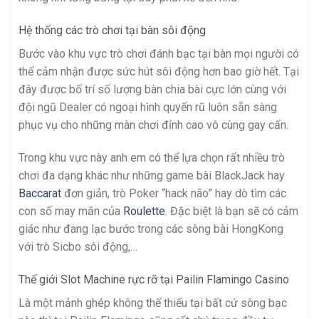
Hệ thống các trò chơi tại bàn sôi động
Bước vào khu vực trò chơi đánh bạc tại bàn mọi người có
thể cảm nhận được sức hút sôi động hơn bao giờ hết. Tại
đây được bố trí số lượng bàn chia bài cực lớn cùng với
đội ngũ Dealer có ngoại hình quyến rũ luôn sẵn sàng
phục vụ cho những màn chơi đỉnh cao vô cùng gay cấn.
Trong khu vực này anh em có thể lựa chọn rất nhiều trò
chơi đa dạng khác như những game bài BlackJack hay
Baccarat
đơn giản, trò Poker “hack não” hay dò tìm các
con số may mắn của
Roulette
. Đặc biệt là bạn sẽ có cảm
giác như đang lạc bước trong các sòng bài HongKong
với trò Sicbo sôi động,…
Thế giới Slot Machine rực rỡ tại Pailin Flamingo Casino
Là một mảnh ghép không thể thiếu tại bất cứ sòng bạc