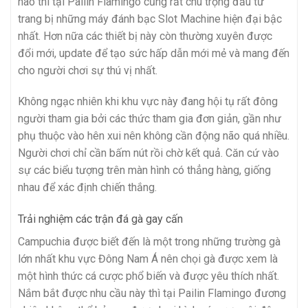
nào thì tại Pailin Flamingo cũng rất chú trọng đầu tư
trang bị những máy đánh bạc Slot Machine hiện đại bậc
nhất. Hơn nữa các thiết bị này còn thường xuyên được
đổi mới, update để tạo sức hấp dẫn mới mẻ và mang đến
cho người chơi sự thú vị nhất.
Không ngạc nhiên khi khu vực này đang hội tụ rất đông
người tham gia bởi các thức tham gia đơn giản, gần như
phụ thuộc vào hên xui nên không cần động não quá nhiều.
Người chơi chỉ cần bấm nút rồi chờ kết quả. Căn cứ vào
sự các biểu tượng trên màn hình có thẳng hàng, giống
nhau để xác định chiến thắng.
Trải nghiệm các trận đá gà gay cấn
Campuchia được biết đến là một trong những trường gà
lớn nhất khu vực Đông Nam Á nên chọi gà được xem là
một hình thức cá cược phổ biến và được yêu thích nhất.
Nắm bắt được nhu cầu này thì tại Pailin Flamingo đương