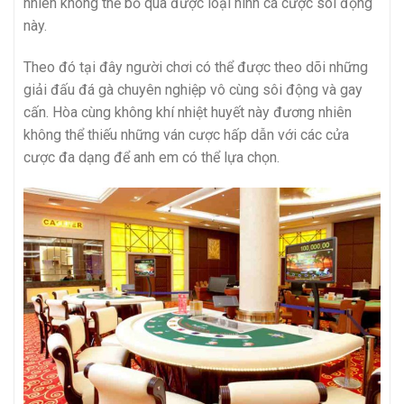
nhiên không thể bỏ qua được loại hình cá cược sôi động
này.
Theo đó tại đây người chơi có thể được theo dõi những
giải đấu đá gà chuyên nghiệp vô cùng sôi động và gay
cấn. Hòa cùng không khí nhiệt huyết này đương nhiên
không thể thiếu những ván cược hấp dẫn với các cửa
cược đa dạng để anh em có thể lựa chọn.