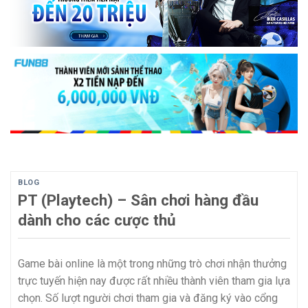
BLOG
PT (Playtech) – Sân chơi hàng đầu
dành cho các cược thủ
Game bài online là một trong những trò chơi nhận thưởng
trực tuyến hiện nay được rất nhiều thành viên tham gia lựa
chọn. Số lượt người chơi tham gia và đăng ký vào cổng