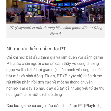
PT (Playtech) là một thương hiệu sảnh game đến từ Đông
Nam Á
Những ưu điểm chỉ có tại PT
Chỉ khi mới bắt đầu tham gia và làm quen với sảnh game
PT, chắc chắn người chơi sẽ cảm thấy vô cùng choáng
ngợp và thích thú bởi giao diện của sảnh vô cùng thu hút,
bắt mắt và sinh động. Từ đó,
PT (Playtech)
nhận được
rất nhiều phản hồi tích cực về một hệ thống chuyên
nghiệp. Tại đây sở hữu đầy đủ tất cả những yếu tố để thu
hút người chơi một cách dễ dàng:
Các loại game cá cược hấp dẫn chỉ có tại PT (Playtech)