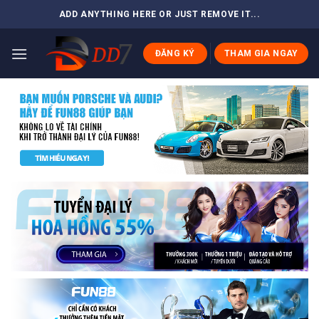
Skip
ADD ANYTHING HERE OR JUST REMOVE IT...
to
content
ĐĂNG KÝ
THAM GIA NGAY