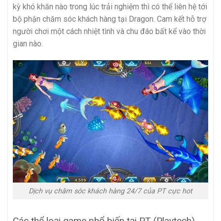
kỳ khó khăn nào trong lúc trải nghiệm thì có thể liên hệ tới
bộ phận chăm sóc khách hàng tại Dragon. Cam kết hỗ trợ
người chơi một cách nhiệt tình và chu đáo bất kể vào thời
gian nào.
Dịch vụ chăm sóc khách hàng 24/7 của PT cực hot
Các thể loại game phổ biến tại PT (Playtech)