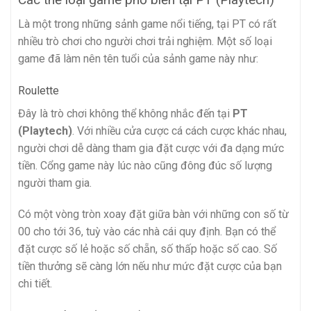
Là một trong những sảnh game nổi tiếng, tại PT có rất
nhiều trò chơi cho người chơi trải nghiệm. Một số loại
game đã làm nên tên tuổi của sảnh game này như:
Roulette
Đây là trò chơi không thể không nhắc đến tại
PT
(Playtech)
. Với nhiều cửa cược cá cách cược khác nhau,
người chơi dễ dàng tham gia đặt cược với đa dạng mức
tiền. Cổng game này lúc nào cũng đông đúc số lượng
người tham gia.
Có một vòng tròn xoay đặt giữa bàn với những con số từ
00 cho tới 36, tuỳ vào các nhà cái quy định. Bạn có thể
đặt cược số lẻ hoặc số chẵn, số thấp hoặc số cao. Số
tiền thưởng sẽ càng lớn nếu như mức đặt cược của bạn
chi tiết.