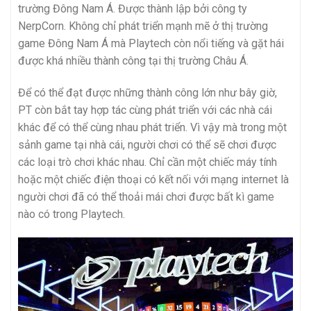
trường Đông Nam Á. Được thành lập bởi công ty
NerpCorn. Không chỉ phát triển mạnh mẽ ở thị trường
game Đông Nam Á mà Playtech còn nổi tiếng và gặt hái
được khá nhiều thành công tại thị trường Châu Á.
Để có thể đạt được những thành công lớn như bây giờ,
PT còn bắt tay hợp tác cùng phát triển với các nhà cái
khác để có thể cùng nhau phát triển. Vì vậy mà trong một
sảnh game tại nhà cái, người chơi có thể sẽ chơi được
các loại trò chơi khác nhau. Chỉ cần một chiếc máy tính
hoặc một chiếc điện thoại có kết nối với mạng internet là
người chơi đã có thể thoải mái chơi được bất kì game
nào có trong Playtech.