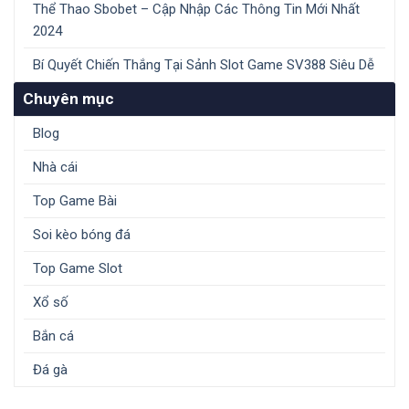
Thể Thao Sbobet – Cập Nhập Các Thông Tin Mới Nhất
2024
Bí Quyết Chiến Thắng Tại Sảnh Slot Game SV388 Siêu Dễ
Chuyên mục
Blog
Nhà cái
Top Game Bài
Soi kèo bóng đá
Top Game Slot
Xổ số
Bắn cá
Đá gà