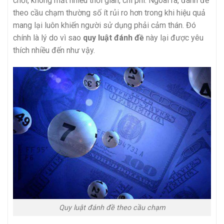
chơi, không mất nhiều thời gian, chi phí. Ngoài ra, đánh đề
theo cầu chạm thường số ít rủi ro hơn trong khi hiệu quả
mang lại luôn khiến người sử dụng phải cảm thán. Đó
chính là lý do vì sao
quy luật đánh đề
này lại được yêu
thích nhiều đến như vậy.
Quy luật đánh đề theo cầu chạm