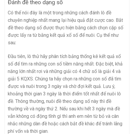
Đánh đề theo dạng số
Có thể nói đây là một trong những cách đánh lô đề
chuyên nghiệp nhất mang lại hiệu quả đặt cược cao. Bắt
đề theo dạng số được thực hiện bằng cách chọn cặp số
được lấy ra từ bằng kết quả xổ số để nuôi. Cụ thể như
sau:
Đầu tiên, lô thử hãy phân tích bảng thống kê kết quả xổ
số để tìm ra những con số tiềm năng nhất. Đặc biệt, khả
năng lớn nhất rơi và những giải có 4 chữ số là giải 4 và
giải 5 KQXS. Chúng ta hãy chọn ra những con số đã tìm
được và nuôi trong 3 ngày và chờ đợi kết quả. Lưu ý,
khoảng thời gian 3 ngày là thời điểm tốt nhất để nuôi lô
đề. Thông thường, nuôi đề theo dạng số này thì đề
thường về và ngày thứ 2. Nếu sau khi hết 3 ngày mà đề
vẫn không có động tĩnh gì thì anh em nên từ bỏ và cân
nhắc những dàn đề hoặc cách bắt đề khác để tránh lãng
phí vốn và thời gian.