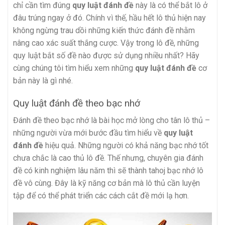
chỉ cần tìm đúng
quy luật đánh đề
này là có thể bắt lô ở
đâu trúng ngay ở đó. Chính vì thế, hầu hết lô thủ hiện nay
không ngừng trau dồi những kiến thức đánh đề nhằm
nâng cao xác suất thắng cược. Vậy trong lô đề, những
quy luật bắt số đề nào được sử dụng nhiều nhất? Hãy
cùng chúng tôi tìm hiểu xem những
quy luật đánh đề
cơ
bản này là gì nhé.
Quy luật đánh đề theo bạc nhớ
Đánh đề theo bạc nhớ là bài học mở lòng cho tân lô thủ –
những người vừa mới bước đầu tìm hiểu về
quy luật
đánh đề
hiệu quả. Những người có khả năng bạc nhớ tốt
chưa chắc là cao thủ lô đề. Thế nhưng, chuyên gia đánh
đề có kinh nghiệm lâu năm thì sẽ thành tahoj bạc nhớ lô
đề vô cùng. Đây là kỹ năng cơ bản mà lô thủ cần luyện
tập để có thể phát triển các cách cắt đề mới lạ hơn.