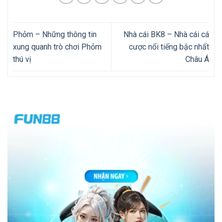
Phỏm – Những thông tin
Nhà cái BK8 – Nhà cái cá
xung quanh trò chơi Phỏm
cược nổi tiếng bậc nhất
thú vị
Châu Á