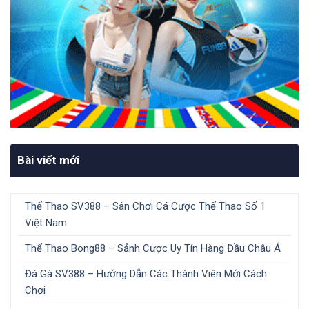
Bài viết mới
Thể Thao SV388 – Sân Chơi Cá Cược Thể Thao Số 1
Việt Nam
Thể Thao Bong88 – Sảnh Cược Uy Tín Hàng Đầu Châu Á
Đá Gà SV388 – Hướng Dẫn Các Thành Viên Mới Cách
Chơi