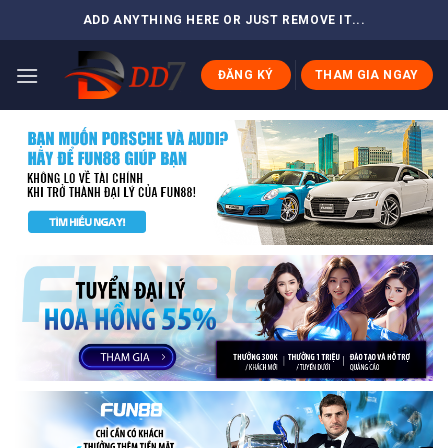
Skip
ADD ANYTHING HERE OR JUST REMOVE IT...
to
content
ĐĂNG KÝ
THAM GIA NGAY