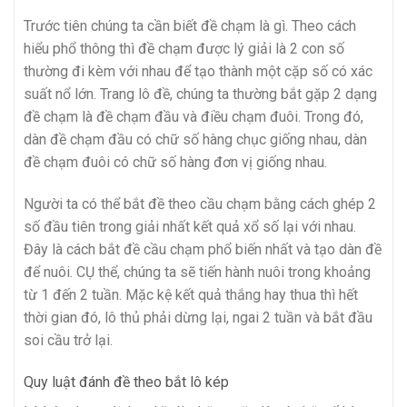
Trước tiên chúng ta cần biết đề chạm là gì. Theo cách
hiểu phổ thông thì đề chạm được lý giải là 2 con số
thường đi kèm với nhau để tạo thành một cặp số có xác
suất nổ lớn. Trang lô đề, chúng ta thường bắt gặp 2 dạng
đề chạm là đề chạm đầu và điều chạm đuôi. Trong đó,
dàn đề chạm đầu có chữ số hàng chục giống nhau, dàn
đề chạm đuôi có chữ số hàng đơn vị giống nhau.
Người ta có thể bắt đề theo cầu chạm bằng cách ghép 2
số đầu tiên trong giải nhất kết quả xổ số lại với nhau.
Đây là cách bắt đề cầu chạm phổ biến nhất và tạo dàn đề
để nuôi. CỤ thể, chúng ta sẽ tiến hành nuôi trong khoảng
từ 1 đến 2 tuần. Mặc kệ kết quả thắng hay thua thì hết
thời gian đó, lô thủ phải dừng lại, ngai 2 tuần và bắt đầu
soi cầu trở lại.
Quy luật đánh đề theo bắt lô kép