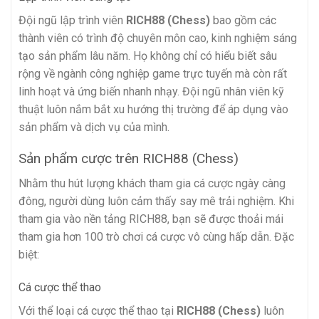
Đội ngũ lập trình viên
RICH88 (Chess)
bao gồm các
thành viên có trình độ chuyên môn cao, kinh nghiệm sáng
tạo sản phẩm lâu năm. Họ không chỉ có hiểu biết sâu
rộng về ngành công nghiệp game trực tuyến mà còn rất
linh hoạt và ứng biến nhanh nhạy. Đội ngũ nhân viên kỹ
thuật luôn nắm bắt xu hướng thị trường để áp dụng vào
sản phẩm và dịch vụ của mình.
Sản phẩm cược trên RICH88 (Chess)
Nhằm thu hút lượng khách tham gia cá cược ngày càng
đông, người dùng luôn cảm thấy say mê trải nghiệm. Khi
tham gia vào nền tảng RICH88, bạn sẽ được thoải mái
tham gia hơn 100 trò chơi cá cược vô cùng hấp dẫn. Đặc
biệt:
Cá cược thể thao
Với thể loại cá cược thể thao tại
RICH88 (Chess)
luôn