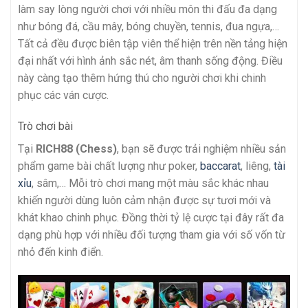
làm say lòng người chơi với nhiều môn thi đấu đa dạng
như bóng đá, cầu mây, bóng chuyền, tennis, đua ngựa,…
Tất cả đều được biên tập viên thể hiện trên nền tảng hiện
đại nhất với hình ảnh sắc nét, âm thanh sống động. Điều
này càng tạo thêm hứng thú cho người chơi khi chinh
phục các ván cược.
Trò chơi bài
Tại
RICH88 (Chess)
, bạn sẽ được trải nghiệm nhiều sản
phẩm game bài chất lượng như poker,
baccarat
, liêng,
tài
xỉu
, sâm,… Mỗi trò chơi mang một màu sắc khác nhau
khiến người dùng luôn cảm nhận được sự tươi mới và
khát khao chinh phục. Đồng thời tỷ lệ cược tại đây rất đa
dạng phù hợp với nhiều đối tượng tham gia với số vốn từ
nhỏ đến kinh điển.