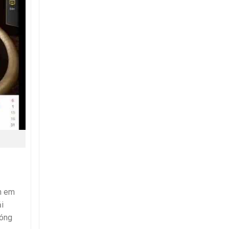
nh em
ải
hóng