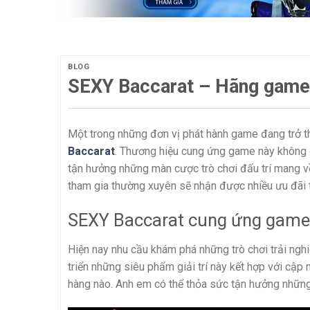
BLOG
SEXY Baccarat – Hãng game 
Một trong những đơn vị phát hành game đang trở t
Baccarat
. Thương hiệu cung ứng game này không 
tận hưởng những màn cược trò chơi đấu trí mang về
tham gia thường xuyên sẽ nhận được nhiều ưu đãi t
SEXY Baccarat cung ứng game 
Hiện nay nhu cầu khám phá những trò chơi trải ngh
triển những siêu phẩm giải trí này kết hợp với cập
hàng nào. Anh em có thể thỏa sức tận hưởng nhữn