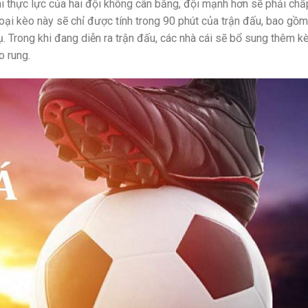
i thực lực của hai đội không cân bằng, đội mạnh hơn sẽ phải chấ
ại kèo này sẽ chỉ được tính trong 90 phút của trận đấu, bao gồm
. Trong khi đang diễn ra trận đấu, các nhà cái sẽ bổ sung thêm k
o rung.