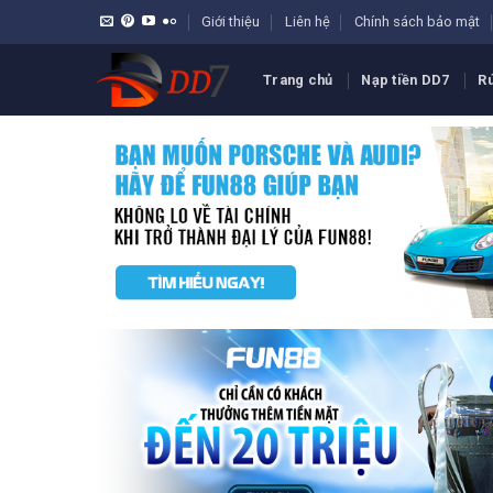
Skip
Giới thiệu
Liên hệ
Chính sách bảo mật
to
content
Trang chủ
Nạp tiền DD7
Rú