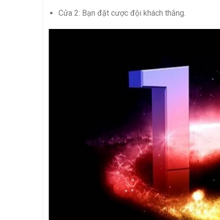
Cửa 2: Bạn đặt cược đội khách thắng.