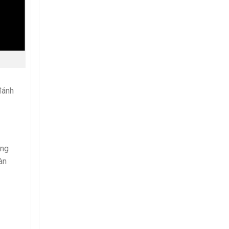
 đánh
ong
àn