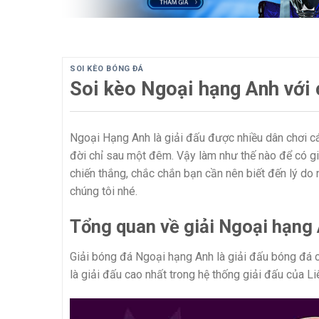
SOI KÈO BÓNG ĐÁ
Soi kèo Ngoại hạng Anh với 
Ngoại Hạng Anh là giải đấu được nhiều dân chơi cá
đời chỉ sau một đêm. Vậy làm như thế nào để có gi
chiến thắng, chắc chắn bạn cần nên biết đến lý do
chúng tôi nhé.
Tổng quan về giải Ngoại hạng
Giải bóng đá Ngoại hạng Anh là giải đấu bóng đá 
là giải đấu cao nhất trong hệ thống giải đấu của L