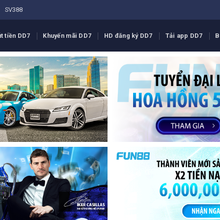
SV388
t tiền DD7
Khuyến mãi DD7
HD đăng ký DD7
Tải app DD7
B