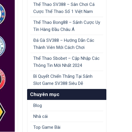
Thể Thao SV388 – Sân Chơi Cá
Cược Thể Thao Số 1 Việt Nam
Thể Thao Bong88 – Sảnh Cược Uy
Tín Hàng Đầu Châu Á
Đá Gà SV388 – Hướng Dẫn Các
Thành Viên Mới Cách Chơi
Thể Thao Sbobet – Cập Nhập Các
Thông Tin Mới Nhất 2024
Bí Quyết Chiến Thắng Tại Sảnh
Slot Game SV388 Siêu Dễ
Chuyên mục
Blog
Nhà cái
Top Game Bài