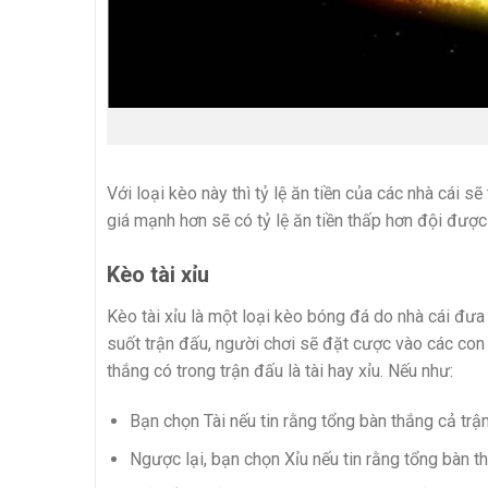
Với loại kèo này thì tỷ lệ ăn tiền của các nhà cái s
giá mạnh hơn sẽ có tỷ lệ ăn tiền thấp hơn đội được
Kèo tài xỉu
Kèo tài xỉu là một loại kèo bóng đá do nhà cái đưa 
suốt trận đấu, người chơi sẽ đặt cược vào các con 
thắng có trong trận đấu là tài hay xỉu. Nếu như:
Bạn chọn Tài nếu tin rằng tổng bàn thắng cả trận
Ngược lại, bạn chọn Xỉu nếu tin rằng tổng bàn t