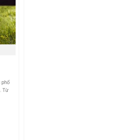
c phổ
. Từ