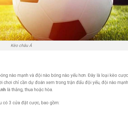
Kèo châu Á
 bóng nào mạnh và đội nào bóng nào yếu hơn. Đây là loại kèo cượ
gười chơi chỉ cần dự đoán xem trong trận đấu đội yếu, đội nào mạnh
Anh
là thắng, thua hoặc hòa.
Âu có 3 cửa đặt cược, bao gồm: