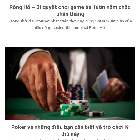
Rồng Hổ – Bí quyết chơi game bài luôn nắm chắc
phần thắng
Trong thời đại Internet phát triển thời nay, cùng với sự xuất hiện của
nhiều sòng casino thì game bài Rồng Hổ ...
Poker và những điều bạn cần biết về trò chơi lý
thú này