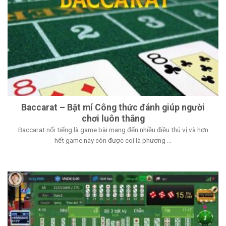
Baccarat – Bật mí Công thức đánh giúp người
chơi luôn thắng
Baccarat nổi tiếng là game bài mang đến nhiều điều thú vị và hơn
hết game này còn được coi là phương ...