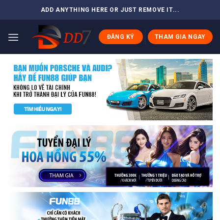
Skip
ADD ANYTHING HERE OR JUST REMOVE IT...
to
content
ĐĂNG KÝ
THAM GIA NGAY