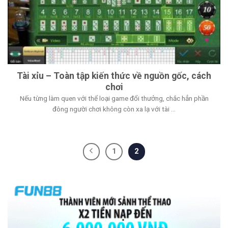
Tài xỉu – Toàn tập kiến thức về nguồn gốc, cách
chơi
Nếu từng làm quen với thể loại game đổi thưởng, chắc hẳn phần
đông người chơi không còn xa lạ với tài ...
1
2