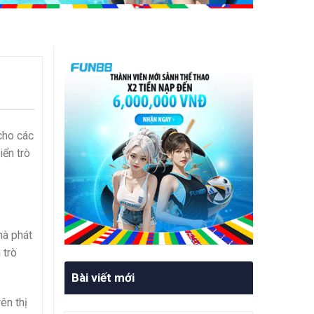
cho các
iển trò
hà phát
 trò
Bài viết mới
ên thị