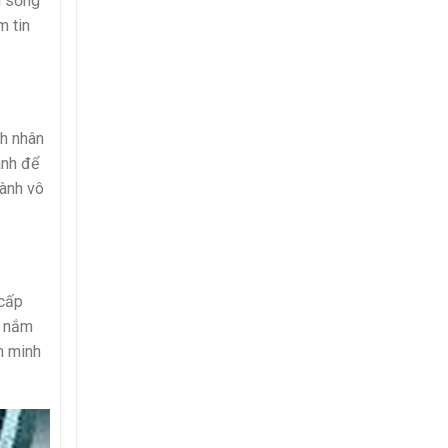
i sống
m tin
nh nhân
anh để
dành vô
 cấp
g nắm
m minh