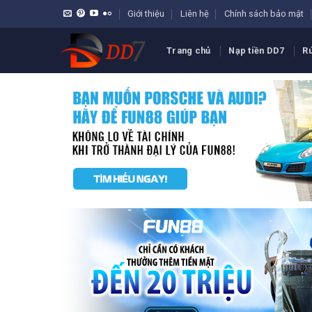
Skip
Giới thiệu
Liên hệ
Chính sách bảo mật
to
content
Trang chủ
Nạp tiền DD7
Rú