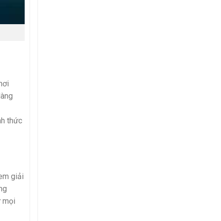
hơi
dàng
nh thức
em giải
ống
ư mọi