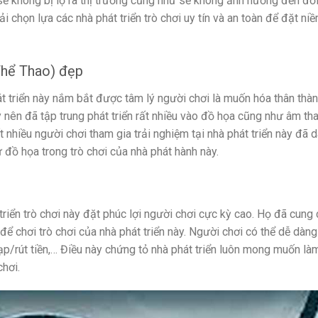
sẽ không bị lộ ra thị trường cũng như sẽ không ảnh hưởng đến đờ
 chọn lựa các nhà phát triển trò chơi uy tín và an toàn để đặt niề
.
Thể Thao) đẹp
át triển này nắm bắt được tâm lý người chơi là muốn hóa thân thà
y nên đã tập trung phát triển rất nhiều vào đồ họa cũng như âm th
 nhiều người chơi tham gia trải nghiệm tại nhà phát triển này đã 
 đồ họa trong trò chơi của nhà phát hành này.
riển trò chơi này đặt phúc lợi người chơi cực kỳ cao. Họ đã cung
 để chơi trò chơi của nhà phát triển này. Người chơi có thể dễ dàn
 nạp/rút tiền,… Điều này chứng tỏ nhà phát triển luôn mong muốn là
chơi.