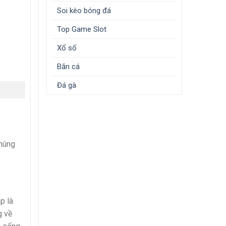
Soi kèo bóng đá
Top Game Slot
Xổ số
Bắn cá
Đá gà
chúng
p là
g về