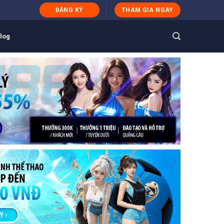
ĐĂNG KÝ
THAM GIA NGAY
log