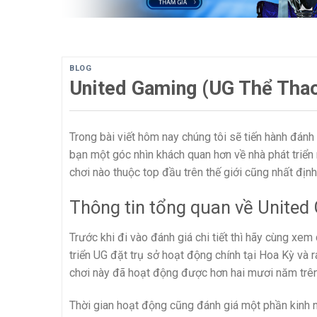
BLOG
United Gaming (UG Thể Thao
Trong bài viết hôm nay chúng tôi sẽ tiến hành đánh 
bạn một góc nhìn khách quan hơn về nhà phát triển n
chơi nào thuộc top đầu trên thế giới cũng nhất địn
Thông tin tổng quan về Unite
Trước khi đi vào đánh giá chi tiết thì hãy cùng xem
triển UG đặt trụ sở hoạt động chính tại Hoa Kỳ và r
chơi này đã hoạt động được hơn hai mươi năm trên
Thời gian hoạt động cũng đánh giá một phần kinh ng