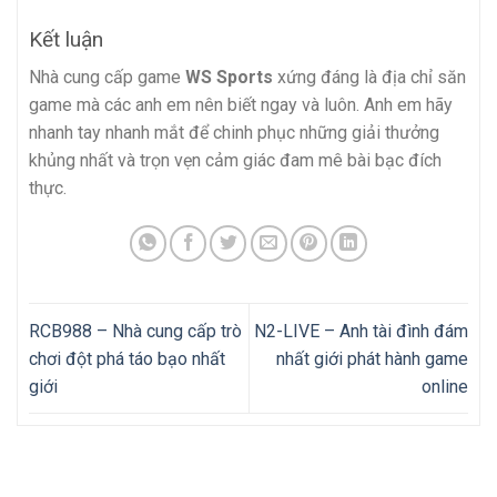
Kết luận
Nhà cung cấp game
WS Sports
xứng đáng là địa chỉ săn
game mà các anh em nên biết ngay và luôn. Anh em hãy
nhanh tay nhanh mắt để chinh phục những giải thưởng
khủng nhất và trọn vẹn cảm giác đam mê bài bạc đích
thực.
RCB988 – Nhà cung cấp trò
N2-LIVE – Anh tài đình đám
chơi đột phá táo bạo nhất
nhất giới phát hành game
giới
online