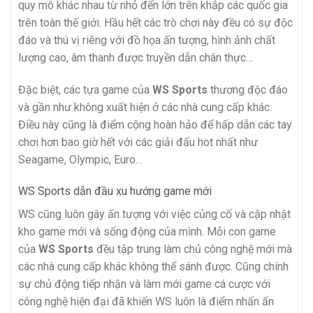
quy mô khác nhau từ nhỏ đến lớn trên khắp các quốc gia
trên toàn thế giới. Hầu hết các trò chơi này đều có sự độc
đáo và thú vị riêng với đồ họa ấn tượng, hình ảnh chất
lượng cao, âm thanh được truyền dẫn chân thực…
Đặc biệt, các tựa game của
WS Sports
thương độc đáo
và gần như không xuất hiện ở các nhà cung cấp khác.
Điều này cũng là điểm cộng hoàn hảo để hấp dẫn các tay
chơi hơn bao giờ hết với các giải đấu hot nhất như
Seagame, Olympic, Euro…
WS Sports dẫn đầu xu hướng game mới
WS cũng luôn gây ấn tượng với việc củng cố và cập nhật
kho game mới và sống động của mình. Mỗi con game
của
WS Sports
đều tập trung làm chủ công nghệ mới mà
các nhà cung cấp khác không thể sánh được. Cũng chính
sự chủ động tiếp nhận và làm mới game cá cược với
công nghệ hiện đại đã khiến WS luôn là điểm nhấn ấn