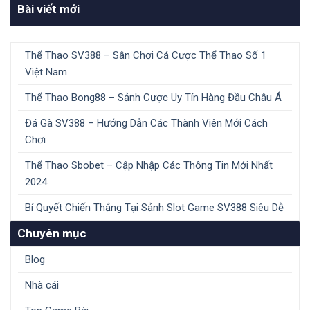
Bài viết mới
Thể Thao SV388 – Sân Chơi Cá Cược Thể Thao Số 1
Việt Nam
Thể Thao Bong88 – Sảnh Cược Uy Tín Hàng Đầu Châu Á
Đá Gà SV388 – Hướng Dẫn Các Thành Viên Mới Cách
Chơi
Thể Thao Sbobet – Cập Nhập Các Thông Tin Mới Nhất
2024
Bí Quyết Chiến Thắng Tại Sảnh Slot Game SV388 Siêu Dễ
Chuyên mục
Blog
Nhà cái