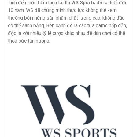
Tính đến thời điểm hiện tại thì
WS Sports
đã có tuổi đời
10 năm. WS đã chứng minh thực lực không thể xem
thường bởi những sản phẩm chất lượng cao, không đâu
có thể sánh bằng. Bên cạnh đó là các tựa game hấp dẫn,
độc lạ với nhiều tỷ lệ cược khác nhau để dân chơi có thể
thỏa sức tận hưởng.