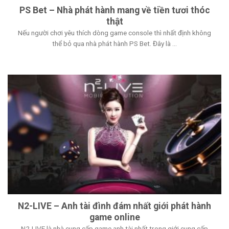
PS Bet – Nhà phát hành mang về tiền tươi thóc
thật
Nếu người chơi yêu thích dòng game console thì nhất định không
thể bỏ qua nhà phát hành PS Bet. Đây là ...
N2-LIVE – Anh tài đình đám nhất giới phát hành
game online
N2-LIVE là nhà cung cấp game anh tài nhất trong giới cung cấp