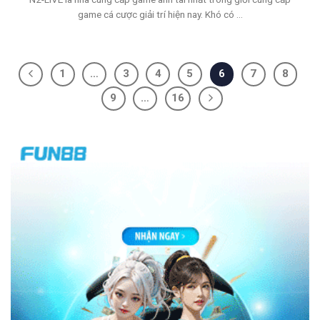
game cá cược giải trí hiện nay. Khó có ...
1
…
3
4
5
6
7
8
9
…
16