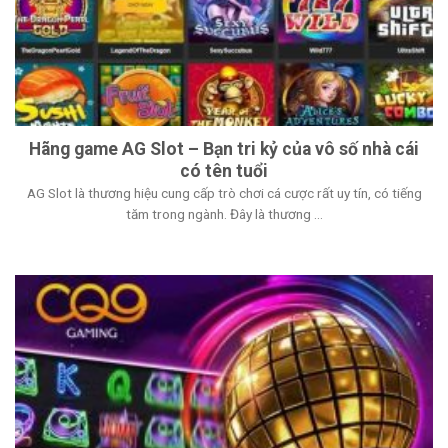
Hãng game AG Slot – Bạn tri kỷ của vô số nhà cái
có tên tuổi
AG Slot là thương hiệu cung cấp trò chơi cá cược rất uy tín, có tiếng
tăm trong ngành. Đây là thương ...