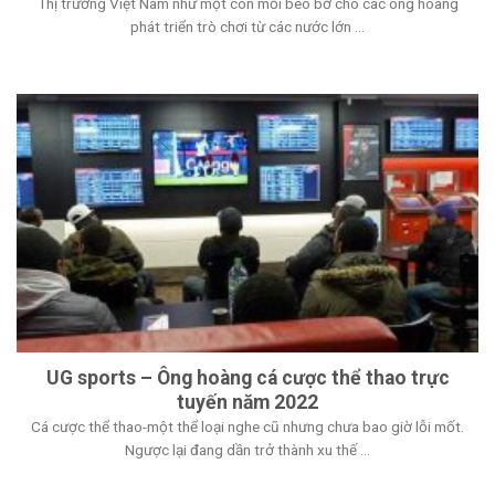
Thị trường Việt Nam như một con mồi béo bở cho các ông hoàng
phát triển trò chơi từ các nước lớn ...
UG sports – Ông hoàng cá cược thể thao trực
tuyến năm 2022
Cá cược thể thao-một thể loại nghe cũ nhưng chưa bao giờ lỗi mốt.
Ngược lại đang dần trở thành xu thế ...