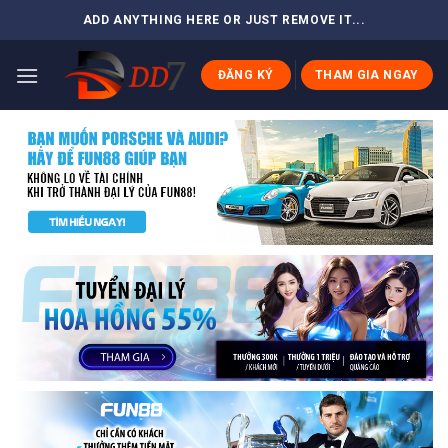
Skip
ADD ANYTHING HERE OR JUST REMOVE IT...
to
content
ĐĂNG KÝ
THAM GIA NGAY