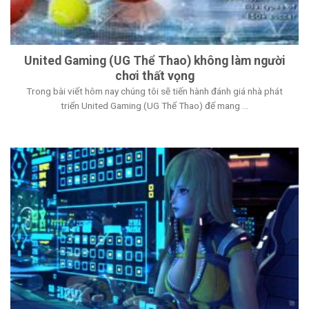
United Gaming (UG Thể Thao) không làm người
chơi thất vọng
Trong bài viết hôm nay chúng tôi sẽ tiến hành đánh giá nhà phát
triển United Gaming (UG Thể Thao) để mang ...