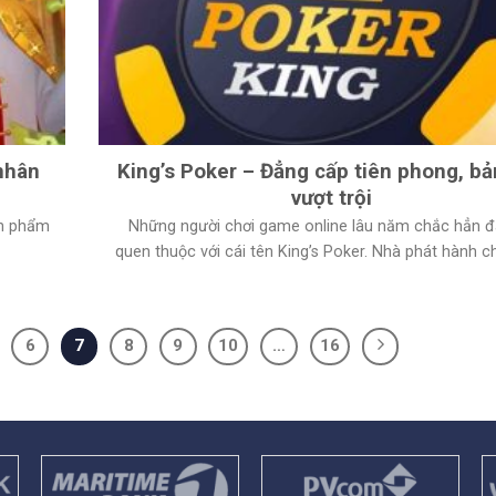
nhân
King’s Poker – Đẳng cấp tiên phong, bả
vượt trội
sản phẩm
Những người chơi game online lâu năm chắc hẳn đ
quen thuộc với cái tên King’s Poker. Nhà phát hành ch
6
7
8
9
10
…
16