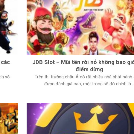
 các
JDB Slot – Mũi tên rời nỏ không bao giờ
điểm dừng
nh sỏi
Trên thị trường châu Á có rất nhiều nhà phát hàn
được đánh giá cao, một trong số đó chính là ..