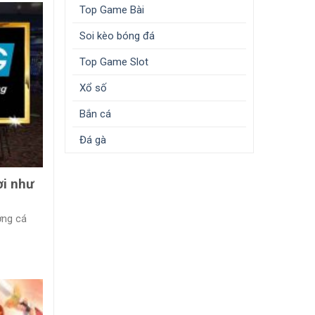
Top Game Bài
Soi kèo bóng đá
Top Game Slot
Xổ số
Bắn cá
Đá gà
ơi như
ờng cá