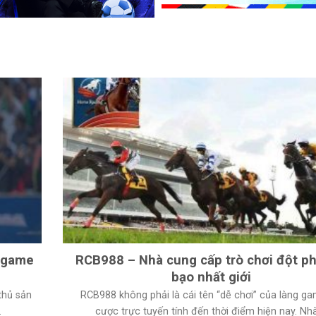
p game
RCB988 – Nhà cung cấp trò chơi đột ph
bạo nhất giới
thủ sản
RCB988 không phải là cái tên “dễ chơi” của làng g
.
cược trực tuyến tính đến thời điểm hiện nay. Nhà 