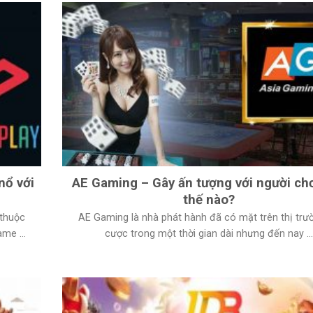
nổ với
AE Gaming – Gây ấn tượng với người ch
thế nào?
 thuộc
AE Gaming là nhà phát hành đã có mặt trên thị trư
me ...
cược trong một thời gian dài nhưng đến nay ...