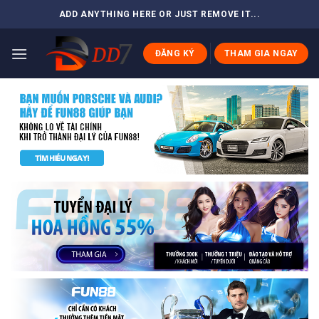
Skip
ADD ANYTHING HERE OR JUST REMOVE IT...
to
content
ĐĂNG KÝ
THAM GIA NGAY