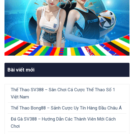
Bài viết mới
Thể Thao SV388 – Sân Chơi Cá Cược Thể Thao Số 1
Việt Nam
Thể Thao Bong88 – Sảnh Cược Uy Tín Hàng Đầu Châu Á
Đá Gà SV388 – Hướng Dẫn Các Thành Viên Mới Cách
Chơi