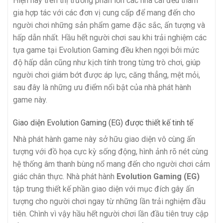
Hiện nay trên thị trường phần lớn các nhà cái đều tham
gia hợp tác với các đơn vị cung cấp để mang đến cho
người chơi những sản phẩm game đặc sắc, ấn tượng và
hấp dẫn nhất. Hầu hết người chơi sau khi trải nghiệm các
tựa game tại Evolution Gaming đều khen ngợi bởi mức
độ hấp dẫn cũng như kịch tính trong từng trò chơi, giúp
người chơi giám bớt được áp lực, căng thẳng, mệt mỏi,
sau đây là những ưu điểm nổi bật của nhà phát hành
game này.
Giao diện Evolution Gaming (EG) được thiết kế tinh tế
Nhà phát hành game này sở hữu giao diện vô cùng ấn
tượng với đồ họa cực kỳ sống động, hình ảnh rõ nét cùng
hệ thống âm thanh bùng nổ mang đến cho người chơi cảm
giác chân thực. Nhà phát hành
Evolution Gaming (EG)
tập trung thiết kế phần giao diện với mục đích gây ấn
tượng cho người chơi ngay từ những lần trải nghiệm đầu
tiên. Chình vì vậy hầu hết người chơi lần đầu tiên truy cập