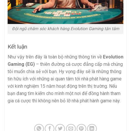
Đội ngũ chăm sóc khách hàng Evolution Gaming tận tâm
Kết luận
Như vậy trên đây là toàn bộ những thông tin về
Evolution
Gaming (EG)
– thiên đường cá cược đẳng cấp mà chúng
tôi muốn chia sẻ với bạn. Hy vọng đây sẽ là những thông
tin hữu ích với những ai quan tâm tới nhà phát hàng game
với kinh nghiệm 15 năm hoạt động trên thị trường. Nếu
bạn đang tìm kiếm cho mình một nơi để đồng hành tham
gia cá cược thì không nên bỏ lỡ nhà phát hành game này.