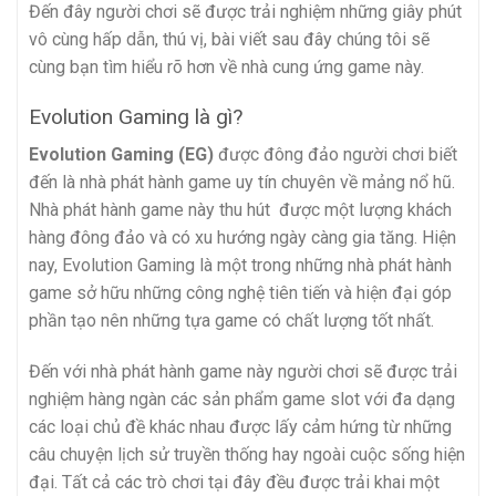
Đến đây người chơi sẽ được trải nghiệm những giây phút
vô cùng hấp dẫn, thú vị, bài viết sau đây chúng tôi sẽ
cùng bạn tìm hiểu rõ hơn về nhà cung ứng game này.
Evolution Gaming là gì?
Evolution Gaming (EG)
được đông đảo người chơi biết
đến là nhà phát hành game uy tín chuyên về mảng nổ hũ.
Nhà phát hành game này thu hút được một lượng khách
hàng đông đảo và có xu hướng ngày càng gia tăng. Hiện
nay, Evolution Gaming là một trong những nhà phát hành
game sở hữu những công nghệ tiên tiến và hiện đại góp
phần tạo nên những tựa game có chất lượng tốt nhất.
Đến với nhà phát hành game này người chơi sẽ được trải
nghiệm hàng ngàn các sản phẩm game slot với đa dạng
các loại chủ đề khác nhau được lấy cảm hứng từ những
câu chuyện lịch sử truyền thống hay ngoài cuộc sống hiện
đại. Tất cả các trò chơi tại đây đều được trải khai một