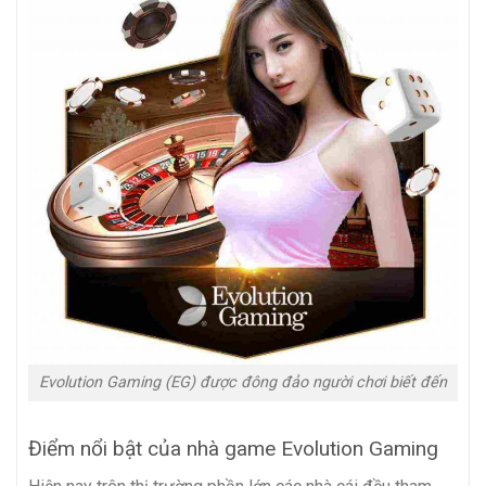
Evolution Gaming (EG) được đông đảo người chơi biết đến
Điểm nổi bật của nhà game Evolution Gaming