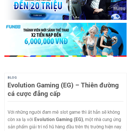
BLOG
Evolution Gaming (EG) – Thiên đường
cá cược đẳng cấp
Với những người đam mê slot game thì ắt hẳn sẽ không
còn xa lạ với
Evolution Gaming (EG)
, một nhà cung ứng
sản phẩm giải trí nổ hũ hàng đầu trên thị trường hiện nay.