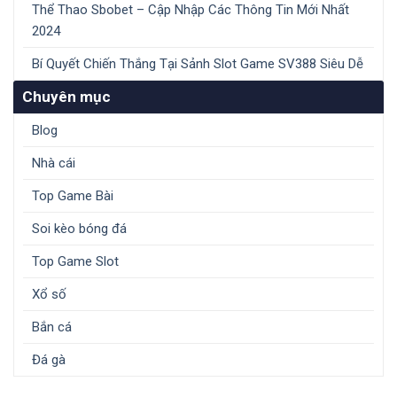
Thể Thao Sbobet – Cập Nhập Các Thông Tin Mới Nhất
2024
Bí Quyết Chiến Thắng Tại Sảnh Slot Game SV388 Siêu Dễ
Chuyên mục
Blog
Nhà cái
Top Game Bài
Soi kèo bóng đá
Top Game Slot
Xổ số
Bắn cá
Đá gà