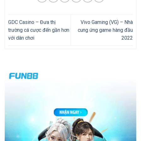
GDC Casino – Đưa thị
Vivo Gaming (VG) – Nhà
trường cá cược đến gần hơn
cung ứng game hàng đầu
với dân chơi
2022