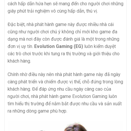
cách hấp dẫn hứa hẹn sẽ mang đến cho người chơi những
giây phút trải nghiệm vô cùng hấp dẫn, thú vị.
Đặc biệt, nhà phát hành game này được nhiều nhà cái
cũng như người chơi chú ý không chỉ mới kho game đa
dạng mà nơi đây còn được đánh giá là một trong những
đơn vị uy tín.
Evolution Gaming (EG)
luôn kiểm duyệt
các trò chơi trước khi tung ra thị trường và giới thiệu cho
khách hàng.
Chính nhờ điều này nên nhà phát hành game này đã ngày
càng phát triển và chiếm được vị thế, chỗ đứng trong lòng
khách hàng. Để đáp ứng nhu cầu ngày càng cao của
người chơi, nhà phát hành game Evolution Gaming luôn
tìm hiểu thị trường để nắm bắt được nhu cầu và sản xuất
ra những dòng game phù hợp.