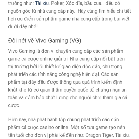
trường như :
Tài xỉu
, Poker, Xóc đĩa, bầu cua… đều có
nguồn gốc từ nhà cung cấp này. Hãy cùng tìm hiểu chi tiết
hơn ưu điểm sản phẩm game nhà cung cấp trong bài viết
dưới đây nhé!
Đôi nét về Vivo Gaming (VG)
Vivo Gaming là đơn vị chuyên cung cấp các sản phẩm
game cá cược online giải trí. Nhà cung cấp nổi bật trên
thị trường bởi lối thiết kế giao diện độc đáo, chú trọng
phát triển các tính năng công nghệ hiện đại. Các sản
phẩm tại đây đều được thông qua quá trình kiểm định
khắt khe từ cơ quan thẩm quyền quốc tế, chứng nhận an
toàn và đảm bảo chất lượng cho người chơi tham gia cá
cược.
Hiện nay, nhà phát hành tập chung phát triển các sản
phẩm cá cược casino online. Một số tựa game tạo nên
tên tuổi cho đơn vị phải kể đến như: Dragon Tiger, Tài xỉu,