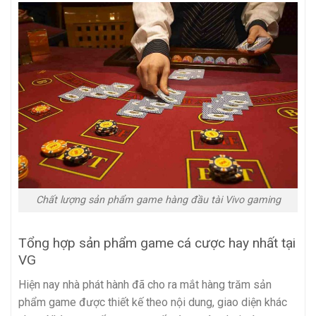
Chất lượng sản phẩm game hàng đầu tài Vivo gaming
Tổng hợp sản phẩm game cá cược hay nhất tại
VG
Hiện nay nhà phát hành đã cho ra mắt hàng trăm sản
phẩm game được thiết kế theo nội dung, giao diện khác