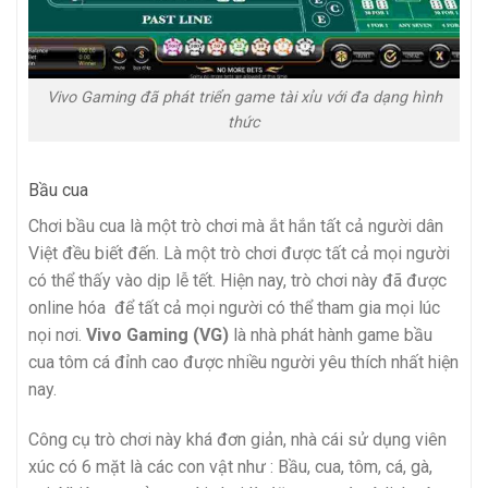
Vivo Gaming đã phát triển game tài xỉu với đa dạng hình
thức
Bầu cua
Chơi bầu cua là một trò chơi mà ắt hắn tất cả người dân
Việt đều biết đến. Là một trò chơi được tất cả mọi người
có thể thấy vào dịp lễ tết. Hiện nay, trò chơi này đã được
online hóa để tất cả mọi người có thể tham gia mọi lúc
nọi nơi.
Vivo Gaming (VG)
là nhà phát hành game bầu
cua tôm cá đỉnh cao được nhiều người yêu thích nhất hiện
nay.
Công cụ trò chơi này khá đơn giản, nhà cái sử dụng viên
xúc có 6 mặt là các con vật như : Bầu, cua, tôm, cá, gà,