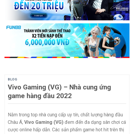
BLOG
Vivo Gaming (VG) – Nhà cung ứng
game hàng đầu 2022
Nằm trong top nhà cung cấp uy tín, chất lượng hàng đầu
Châu Á,
Vivo Gaming (VG)
đem đến đa dạng sân chơi cá
cược online hấp dẫn. Các sản phẩm game hot hit trên thị