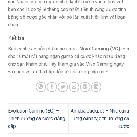
nai. Nhiệm vụ của người chơi là đặt cược vào ô linh vật
bạn cho là có tỷ lệ thắng cao nhất, tiền thưởng được tính
bằng số cược gốc nhân với số lần xuất hiện linh vật bạn
chọn.
Kết bài
Bên cạnh các sản phẩm nêu trên,
Vivo Gaming (VG)
còn
cho ra mắt rất hàng ngàn game cá cược khác nhau đang
chờ bạn khám phá. Hãy tham gia vào Vivo Gaming ngay
và nhận về ưu đãi hấp dẫn từ nhà cung cấp nhé!
Evolution Gaming (EG) –
Ameba Jackpot – Nhà cung
Thiên đường cá cược đẳng
ứng oanh tạc thị trường cá
cấp
cược