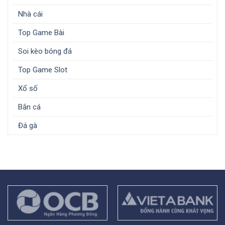
Nhà cái
Top Game Bài
Soi kèo bóng đá
Top Game Slot
Xổ số
Bắn cá
Đá gà