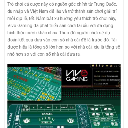
Trò chơi cá cược này có nguồn gốc chính từ Trung Quốc,
du nhập và Việt Nam đã lâu và trở thành sân chơi giải trí
mỗi dịp lễ, tết. Nắm bắt xu hướng yêu thích trò chơi này,
Vivo Gaming đã phát triển sân chơi tài xỉu với đa dạng
hình thức cược khác nhau. Theo đó người chơi sẽ dự
đoán kết quả dựa vào con số nhà cái đề là trước đó. Tài
được hiểu là tổng số lớn hơn so với nhà cái, xỉu là tổng số
nhỏ hơn so với con số nhà cái đưa ra.