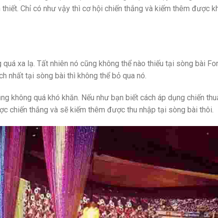
 thiết. Chỉ có như vậy thì cơ hội chiến thắng và kiếm thêm được 
 quá xa lạ. Tất nhiên nó cũng không thể nào thiếu tại sòng bài Fo
h nhất tại sòng bài thì không thể bỏ qua nó.
ũng không quá khó khăn. Nếu như bạn biết cách áp dụng chiến thu
ợc chiến thắng và sẽ kiếm thêm được thu nhập tại sòng bài thôi.