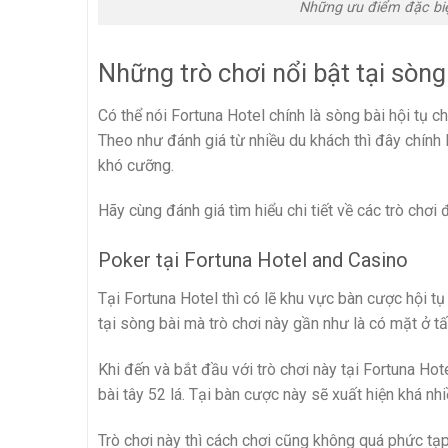
Những ưu điểm đặc biệt
Những trò chơi nổi bật tại sòng
Có thể nói Fortuna Hotel chính là sòng bài hội tụ 
Theo như đánh giá từ nhiều du khách thì đây chín
khó cưỡng.
Hãy cùng đánh giá tìm hiểu chi tiết về các trò chơ
Poker tại Fortuna Hotel and Casino
Tại Fortuna Hotel thì có lẽ khu vực bàn cược hội t
tại sòng bài mà trò chơi này gần như là có mặt ở tấ
Khi đến và bắt đầu với trò chơi này tại Fortuna Ho
bài tây 52 lá. Tại bàn cược này sẽ xuất hiện khá n
Trò chơi này thì cách chơi cũng không quá phức t