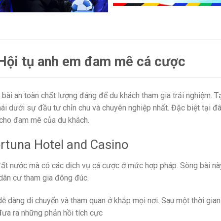
 Hội tụ anh em đam mê cá cược
bài an toàn chất lượng đáng để du khách tham gia trải nghiệm. T
 dưới sự đầu tư chỉn chu và chuyên nghiệp nhất. Đặc biệt tại đ
 cho đam mê của du khách.
Fortuna Hotel and Casino
ất nước mà có các dịch vụ cá cược ở mức hợp pháp. Sòng bài n
 dân cư tham gia đông đúc.
 dễ dàng di chuyển và tham quan ở khắp mọi nơi. Sau một thời gian
đưa ra những phản hồi tích cực