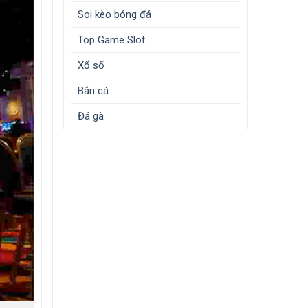
Soi kèo bóng đá
Top Game Slot
Xổ số
Bắn cá
Đá gà