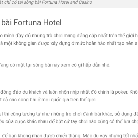
 chỉ có tại sòng bài Fortuna Hotel and Casino
 bài Fortuna Hotel
cho mình đầy đủ những trò chơi mang đẳng cấp nhất trên thế giới h
h là một không gian được xây dựng ở mức hoàn hảo nhất tạo nên s
i đang có mặt tại sòng bài này xem có gì hấp dẫn nhé:
ụ đông đảo du khách và luôn nhộn nhịp nhất đó chính là poker. Khô
t cả các sòng bài ở mọi quốc gia trên thế giới.
tel thì cũng tương tự như những trò chơi đánh bài khác, sử dụng đ
hiều cửa cược khác nhau để bất cứ tay chơi nào cũng có thể lựa ch
ạp để bạn không nhận được chiến thắng. Mặc dù vậy nhưng tốt nhấ