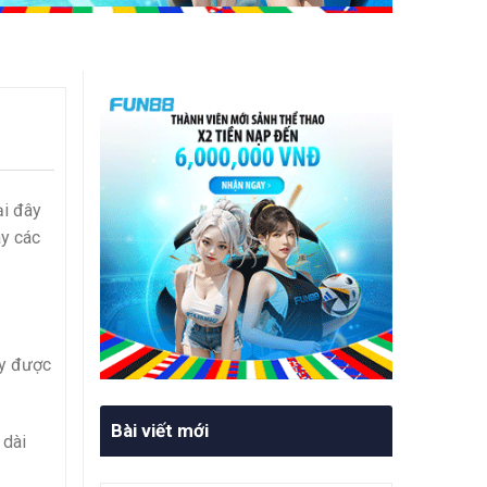
ại đây
ây các
ày được
Bài viết mới
 dài