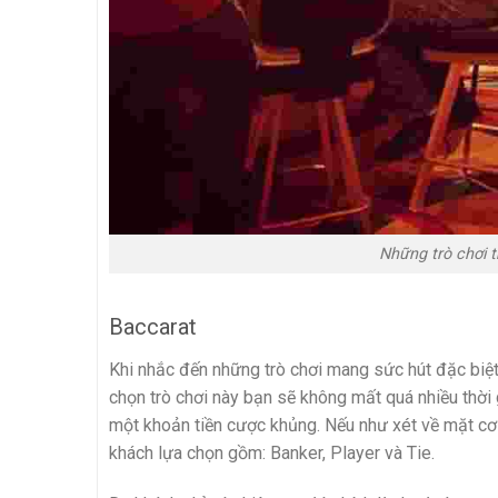
Những trò chơi t
Baccarat
Khi nhắc đến những trò chơi mang sức hút đặc biệt
chọn trò chơi này bạn sẽ không mất quá nhiều thời 
một khoản tiền cược khủng. Nếu như xét về mặt cơ 
khách lựa chọn gồm: Banker, Player và Tie.