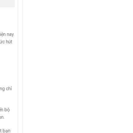
iện nay.
ức hút
ng chỉ
ến bộ
ọn.
t bạn