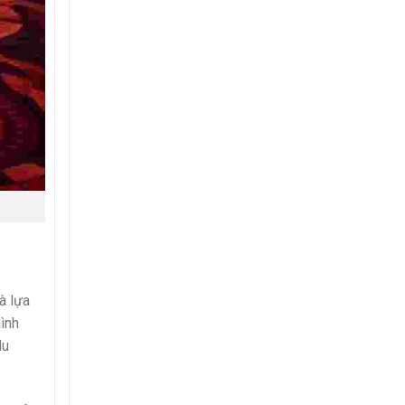
à lựa
mình
du