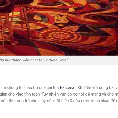
hu hút thành viên nhất tại Fortuna Hotel
 thì không thể nào bỏ qua cái tên
Baccarat
. Khi đến với sòng bài v
gian cho việc tính toán. Tuy nhiên vẫn có cơ hội để mang về cho 
bản thì trong trò chơi này sẽ xuất hiện 3 cửa cược khác nhau để 