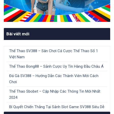
Bài viết mới
Thể Thao SV388 – Sân Chơi Cá Cược Thể Thao Số 1
Việt Nam
Thể Thao Bong88 – Sảnh Cược Uy Tín Hàng Đầu Châu Á
Đá Gà SV388 – Hướng Dẫn Các Thành Viên Mới Cách
Chơi
Thể Thao Sbobet – Cập Nhập Các Thông Tin Mới Nhất
2024
Bí Quyết Chiến Thắng Tại Sảnh Slot Game SV388 Siêu Dễ