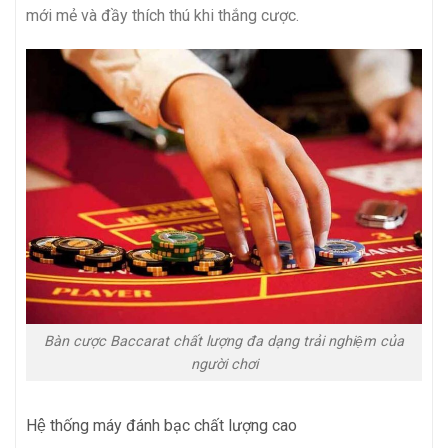
mới mẻ và đầy thích thú khi thắng cược.
Bàn cược Baccarat chất lượng đa dạng trải nghiệm của
người chơi
Hệ thống máy đánh bạc chất lượng cao