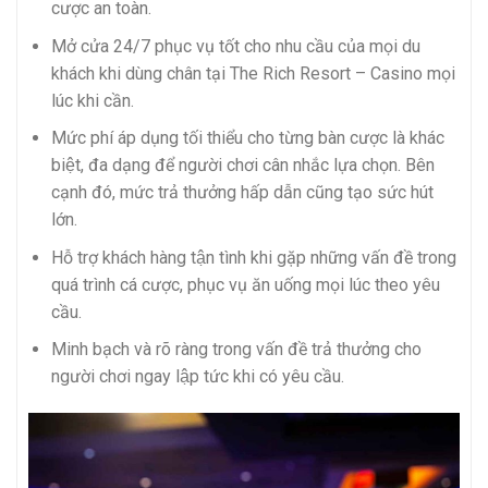
cược an toàn.
Mở cửa 24/7 phục vụ tốt cho nhu cầu của mọi du
khách khi dùng chân tại The Rich Resort – Casino mọi
lúc khi cần.
Mức phí áp dụng tối thiểu cho từng bàn cược là khác
biệt, đa dạng để người chơi cân nhắc lựa chọn. Bên
cạnh đó, mức trả thưởng hấp dẫn cũng tạo sức hút
lớn.
Hỗ trợ khách hàng tận tình khi gặp những vấn đề trong
quá trình cá cược, phục vụ ăn uống mọi lúc theo yêu
cầu.
Minh bạch và rõ ràng trong vấn đề trả thưởng cho
người chơi ngay lập tức khi có yêu cầu.