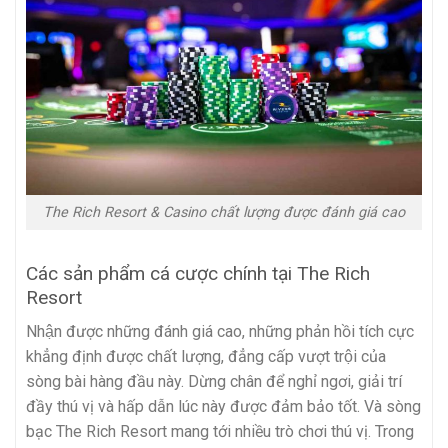
The Rich Resort & Casino chất lượng được đánh giá cao
Các sản phẩm cá cược chính tại The Rich
Resort
Nhận được những đánh giá cao, những phản hồi tích cực
khẳng định được chất lượng, đẳng cấp vượt trội của
sòng bài hàng đầu này. Dừng chân để nghỉ ngơi, giải trí
đầy thú vị và hấp dẫn lúc này được đảm bảo tốt. Và sòng
bạc The Rich Resort mang tới nhiều trò chơi thú vị. Trong