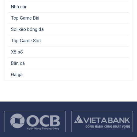
Nhà cái
Top Game Bài
Soi kèo bóng đá
Top Game Slot
Xổ số
Bắn cá
Đá gà