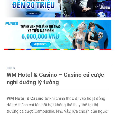
BLOG
WM Hotel & Casino – Casino cá cược
nghỉ dưỡng lý tưởng
WM Hotel & Casino
từ khi chính thức đi vào hoạt động
đã trở thành cái tên nổi bật không thể thay thế tại thị
trường cá cược Campuchia. Nhờ vậy, lựa choạn của người