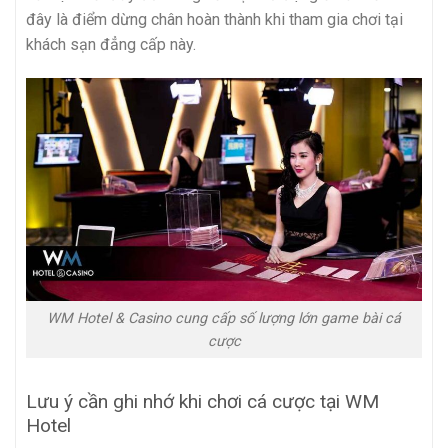
đây là điểm dừng chân hoàn thành khi tham gia chơi tại
khách sạn đẳng cấp này.
WM Hotel & Casino cung cấp số lượng lớn game bài cá
cược
Lưu ý cần ghi nhớ khi chơi cá cược tại WM
Hotel