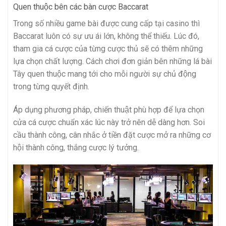
Quen thuộc bên các bàn cược Baccarat
Trong số nhiều game bài được cung cấp tại casino thì
Baccarat luôn có sự ưu ái lớn, không thể thiếu. Lúc đó,
tham gia cá cược của từng cược thủ sẽ có thêm những
lựa chọn chất lượng. Cách chơi đơn giản bên những lá bài
Tây quen thuộc mang tới cho mỗi người sự chủ động
trong từng quyết định.
Áp dụng phương pháp, chiến thuật phù hợp để lựa chọn
cửa cá cược chuẩn xác lúc này trở nên dễ dàng hơn. Soi
cầu thành công, cân nhắc ở tiền đặt cược mở ra những cơ
hội thành công, thắng cược lý tưởng.