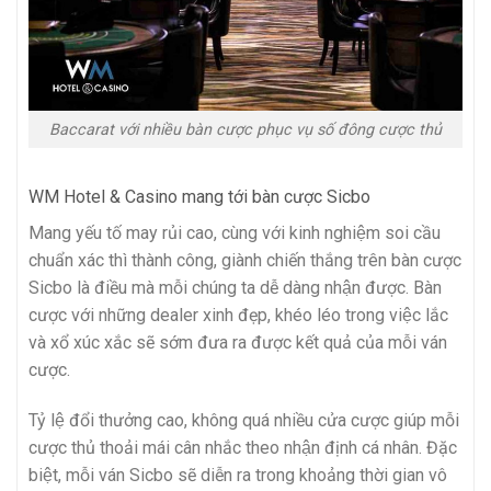
Baccarat với nhiều bàn cược phục vụ số đông cược thủ
WM Hotel & Casino mang tới bàn cược Sicbo
Mang yếu tố may rủi cao, cùng với kinh nghiệm soi cầu
chuẩn xác thì thành công, giành chiến thắng trên bàn cược
Sicbo là điều mà mỗi chúng ta dễ dàng nhận được. Bàn
cược với những dealer xinh đẹp, khéo léo trong việc lắc
và xổ xúc xắc sẽ sớm đưa ra được kết quả của mỗi ván
cược.
Tỷ lệ đổi thưởng cao, không quá nhiều cửa cược giúp mỗi
cược thủ thoải mái cân nhắc theo nhận định cá nhân. Đặc
biệt, mỗi ván Sicbo sẽ diễn ra trong khoảng thời gian vô