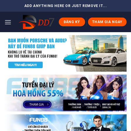
Skip
ADD ANYTHING HERE OR JUST REMOVE IT...
to
content
ĐĂNG KÝ
THAM GIA NGAY