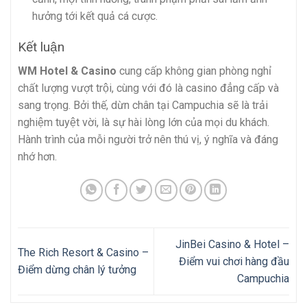
hưởng tới kết quả cá cược.
Kết luận
WM Hotel & Casino
cung cấp không gian phòng nghỉ
chất lượng vượt trội, cùng với đó là casino đẳng cấp và
sang trọng. Bởi thế, dừn chân tại Campuchia sẽ là trải
nghiệm tuyệt vời, là sự hài lòng lớn của mọi du khách.
Hành trình của mỗi người trở nên thú vị, ý nghĩa và đáng
nhớ hơn.
JinBei Casino & Hotel –
The Rich Resort & Casino –
Điểm vui chơi hàng đầu
Điểm dừng chân lý tưởng
Campuchia